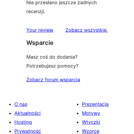
Nie przesłano jeszcze żadnych
recenzji.
recenzje
Your review
Zobacz wszystkie
.
Wsparcie
Masz coś do dodania?
Potrzebujesz pomocy?
Zobacz forum wsparcia
O nas
Prezentacja
Aktualności
Motywy
Hosting
Wtyczki
Prywatność
Wzorce