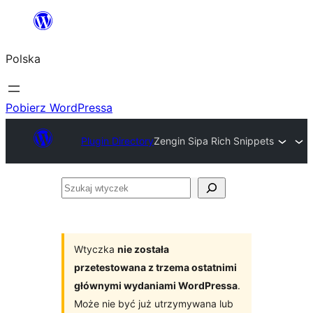
Przejdź
do
Polska
treści
Pobierz WordPressa
Plugin Directory
Zengin Sipa Rich Snippets
Szukaj
wtyczek
Wtyczka
nie została
przetestowana z trzema ostatnimi
głównymi wydaniami WordPressa
.
Może nie być już utrzymywana lub