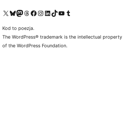
Odwiedź nasze konto X (dawniej Twitter)
Odwiedź nasze konto Bluesky
Odwiedź nasze konto na Mastodoncie
Odwiedź naszego Threadsa
Odwiedź naszego Facebooka
Odwiedź nasze konto na Instagramie
Odwiedź nasze konto na LinkedIn
Odwiedź naszego TikToka
Odwiedź nasz kanał YouTube
Odwiedź naszego Tumblra
Kod to poezja.
The WordPress® trademark is the intellectual property
of the WordPress Foundation.