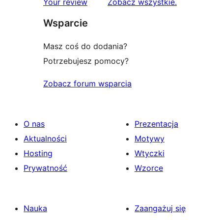
recenzje
Your review
Zobacz wszystkie
.
Wsparcie
Masz coś do dodania?
Potrzebujesz pomocy?
Zobacz forum wsparcia
O nas
Prezentacja
Aktualności
Motywy
Hosting
Wtyczki
Prywatność
Wzorce
Nauka
Zaangażuj się