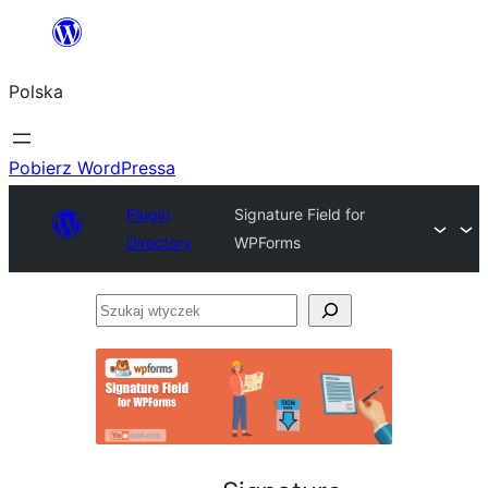
Przejdź
do
Polska
treści
Pobierz WordPressa
Plugin
Signature Field for
Directory
WPForms
Szukaj
wtyczek