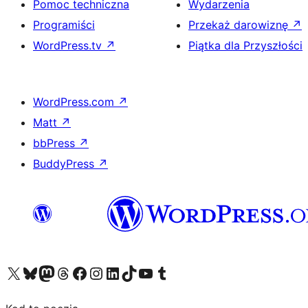
Pomoc techniczna
Wydarzenia
Programiści
Przekaż darowiznę
↗
WordPress.tv
↗
Piątka dla Przyszłości
WordPress.com
↗
Matt
↗
bbPress
↗
BuddyPress
↗
Odwiedź nasze konto X (dawniej Twitter)
Odwiedź nasze konto Bluesky
Odwiedź nasze konto na Mastodoncie
Odwiedź naszego Threadsa
Odwiedź naszego Facebooka
Odwiedź nasze konto na Instagramie
Odwiedź nasze konto na LinkedIn
Odwiedź naszego TikToka
Odwiedź nasz kanał YouTube
Odwiedź naszego Tumblra