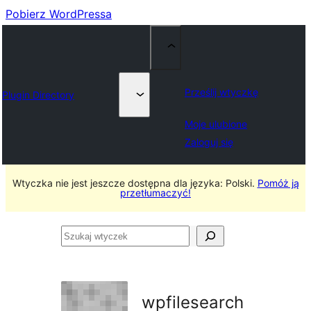
Pobierz WordPressa
Prześlij wtyczkę
Plugin Directory
Moje ulubione
Zaloguj się
Wtyczka nie jest jeszcze dostępna dla języka: Polski.
Pomóż ją
przetłumaczyć!
Szukaj
wtyczek
wpfilesearch