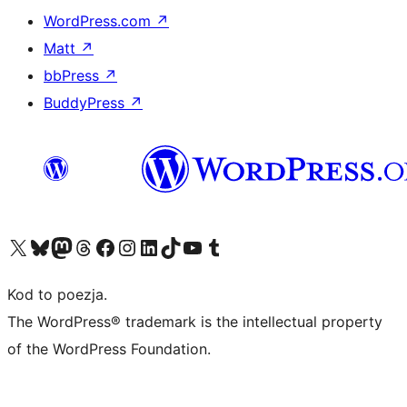
WordPress.com
↗
Matt
↗
bbPress
↗
BuddyPress
↗
Odwiedź nasze konto X (dawniej Twitter)
Odwiedź nasze konto Bluesky
Odwiedź nasze konto na Mastodoncie
Odwiedź naszego Threadsa
Odwiedź naszego Facebooka
Odwiedź nasze konto na Instagramie
Odwiedź nasze konto na LinkedIn
Odwiedź naszego TikToka
Odwiedź nasz kanał YouTube
Odwiedź naszego Tumblra
Kod to poezja.
The WordPress® trademark is the intellectual property
of the WordPress Foundation.