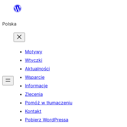
Przejdź
do
Polska
treści
Motywy
Wtyczki
Aktualności
Wsparcie
Informacje
Zlecenia
Pomóż w tłumaczeniu
Kontakt
Pobierz WordPressa