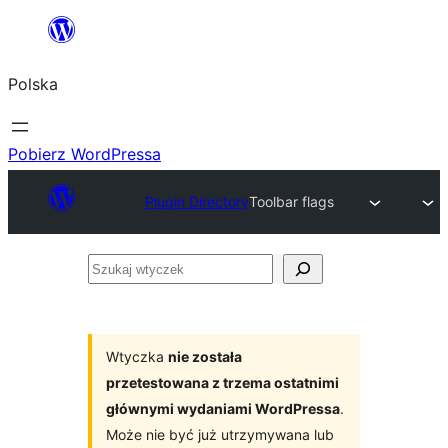
Przejdź
do
Polska
treści
Pobierz WordPressa
Plugin Directory
Toolbar flags
Szukaj
wtyczek
Wtyczka
nie została
przetestowana z trzema ostatnimi
głównymi wydaniami WordPressa
.
Może nie być już utrzymywana lub