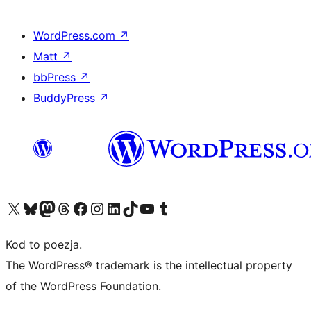
WordPress.com
↗
Matt
↗
bbPress
↗
BuddyPress
↗
Odwiedź nasze konto X (dawniej Twitter)
Odwiedź nasze konto Bluesky
Odwiedź nasze konto na Mastodoncie
Odwiedź naszego Threadsa
Odwiedź naszego Facebooka
Odwiedź nasze konto na Instagramie
Odwiedź nasze konto na LinkedIn
Odwiedź naszego TikToka
Odwiedź nasz kanał YouTube
Odwiedź naszego Tumblra
Kod to poezja.
The WordPress® trademark is the intellectual property
of the WordPress Foundation.