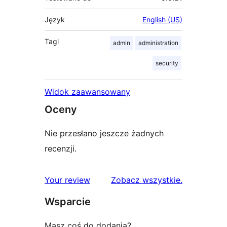
Język
English (US)
Tagi
admin
administration
security
Widok zaawansowany
Oceny
Nie przesłano jeszcze żadnych
recenzji.
recenzje
Your review
Zobacz wszystkie
.
Wsparcie
Masz coś do dodania?