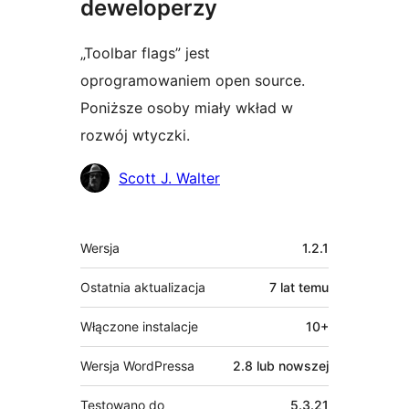
deweloperzy
„Toolbar flags” jest
oprogramowaniem open source.
Poniższe osoby miały wkład w
rozwój wtyczki.
Zaangażowani
Scott J. Walter
Meta
Wersja
1.2.1
Ostatnia aktualizacja
7 lat
temu
Włączone instalacje
10+
Wersja WordPressa
2.8 lub nowszej
Testowano do
5.3.21