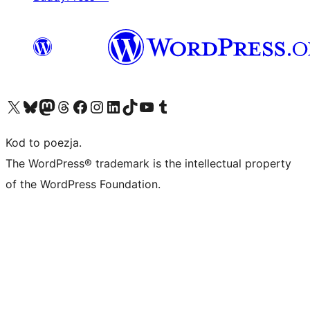
Odwiedź nasze konto X (dawniej Twitter)
Odwiedź nasze konto Bluesky
Odwiedź nasze konto na Mastodoncie
Odwiedź naszego Threadsa
Odwiedź naszego Facebooka
Odwiedź nasze konto na Instagramie
Odwiedź nasze konto na LinkedIn
Odwiedź naszego TikToka
Odwiedź nasz kanał YouTube
Odwiedź naszego Tumblra
Kod to poezja.
The WordPress® trademark is the intellectual property
of the WordPress Foundation.