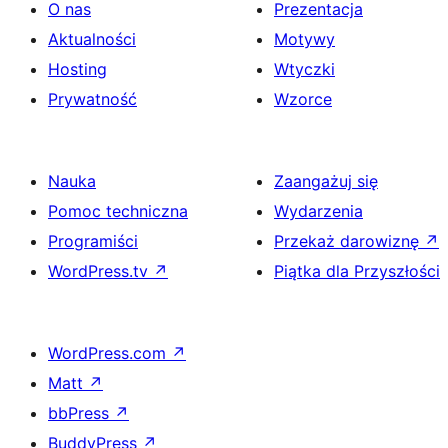
O nas
Prezentacja
Aktualności
Motywy
Hosting
Wtyczki
Prywatność
Wzorce
Nauka
Zaangażuj się
Pomoc techniczna
Wydarzenia
Programiści
Przekaż darowiznę
↗
WordPress.tv
↗
Piątka dla Przyszłości
WordPress.com
↗
Matt
↗
bbPress
↗
BuddyPress
↗