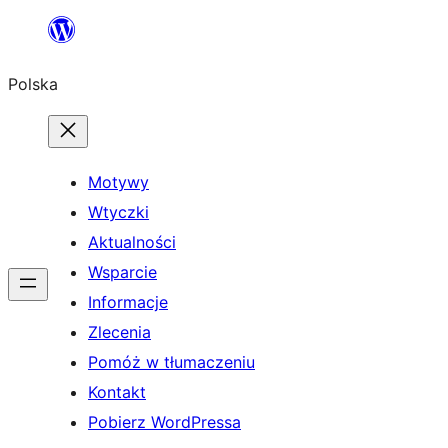
Przejdź
do
Polska
treści
Motywy
Wtyczki
Aktualności
Wsparcie
Informacje
Zlecenia
Pomóż w tłumaczeniu
Kontakt
Pobierz WordPressa