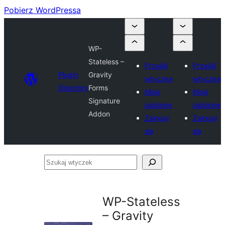
Pobierz WordPressa
WP-
Stateless –
Prześlij
Prześlij
Plugin
Gravity
wtyczkę
wtyczkę
Directory
Forms
Moje
Moje
Signature
ulubione
ulubione
Addon
Zaloguj
Zaloguj
się
się
Szukaj
wtyczek
WP-Stateless
– Gravity