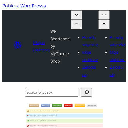
Pobierz WordPressa
WP
Prześlij
Prześlij
Shortcode
Plugin
wtyczkę
wtyczkę
by
Directory
Moje
Moje
MyTheme
ulubione
ulubione
Shop
Zaloguj
Zaloguj
się
się
Szukaj
wtyczek