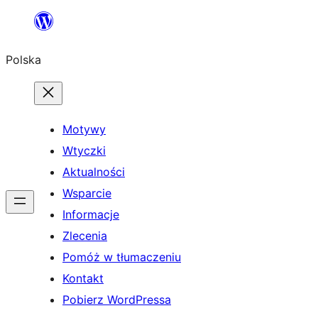
Przejdź
do
Polska
treści
Motywy
Wtyczki
Aktualności
Wsparcie
Informacje
Zlecenia
Pomóż w tłumaczeniu
Kontakt
Pobierz WordPressa