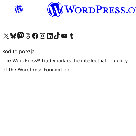
Odwiedź nasze konto X (dawniej Twitter)
Odwiedź nasze konto Bluesky
Odwiedź nasze konto na Mastodoncie
Odwiedź naszego Threadsa
Odwiedź naszego Facebooka
Odwiedź nasze konto na Instagramie
Odwiedź nasze konto na LinkedIn
Odwiedź naszego TikToka
Odwiedź nasz kanał YouTube
Odwiedź naszego Tumblra
Kod to poezja.
The WordPress® trademark is the intellectual property
of the WordPress Foundation.