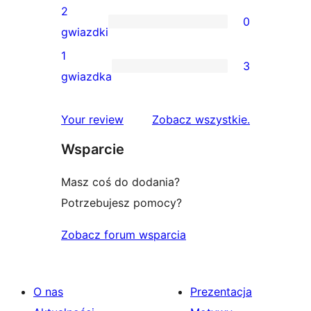
gwiazdkowa
recenzji
2
0
3-
0
gwiazdki
gwiazdkowych
recenzji
1
3
2-
3
gwiazdka
gwiazdkowych
recenzje
1-
recenzje
Your review
Zobacz wszystkie
.
gwiazdkowe
Wsparcie
Masz coś do dodania?
Potrzebujesz pomocy?
Zobacz forum wsparcia
O nas
Prezentacja