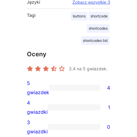
Języki
Zobacz wszystkie 3
Tagi
buttons
shortcode
shortcodes
shortcodes list
Oceny
3.4
na 5 gwiazdek.
5
4
4
gwiazdek
recenzje
4
1
5-
1
gwiazdki
gwiazdkowe
recenzja
3
0
4-
0
gwiazdki