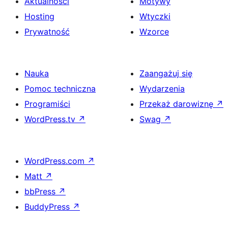
Aktualności
Motywy
Hosting
Wtyczki
Prywatność
Wzorce
Nauka
Zaangażuj się
Pomoc techniczna
Wydarzenia
Programiści
Przekaż darowiznę
↗
WordPress.tv
↗
Swag
↗
WordPress.com
↗
Matt
↗
bbPress
↗
BuddyPress
↗