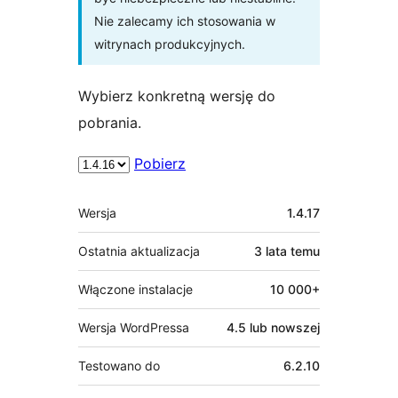
Nie zalecamy ich stosowania w
witrynach produkcyjnych.
Wybierz konkretną wersję do
pobrania.
Pobierz
Meta
Wersja
1.4.17
Ostatnia aktualizacja
3 lata
temu
Włączone instalacje
10 000+
Wersja WordPressa
4.5 lub nowszej
Testowano do
6.2.10