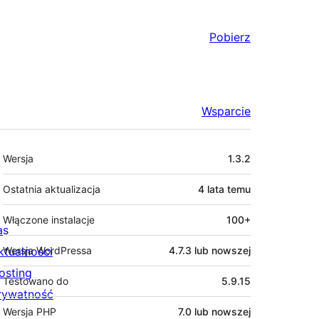
Pobierz
Wsparcie
Meta
Wersja
1.3.2
Ostatnia aktualizacja
4 lata
temu
Włączone instalacje
100+
as
ktualności
Wersja WordPressa
4.7.3 lub nowszej
osting
Testowano do
5.9.15
rywatność
Wersja PHP
7.0 lub nowszej