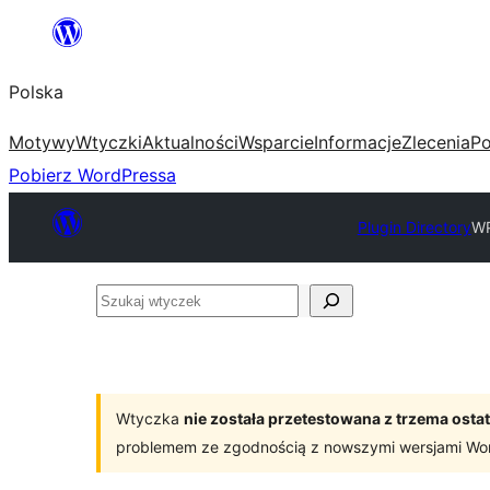
Przejdź
do
Polska
treści
Motywy
Wtyczki
Aktualności
Wsparcie
Informacje
Zlecenia
Po
Pobierz WordPressa
Plugin Directory
WP
Szukaj
wtyczek
Wtyczka
nie została przetestowana z trzema os
problemem ze zgodnością z nowszymi wersjami Wo