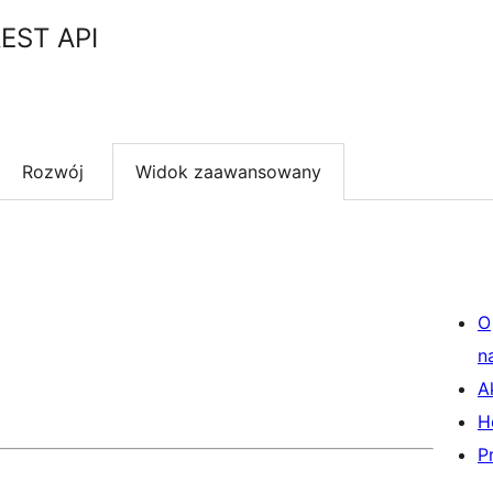
EST API
Rozwój
Widok zaawansowany
O
n
A
H
P