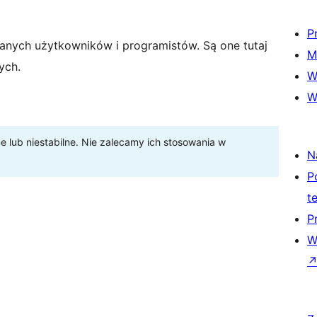
P
anych użytkowników i programistów. Są one tutaj
M
ych.
W
W
lub niestabilne. Nie zalecamy ich stosowania w
N
P
t
P
W