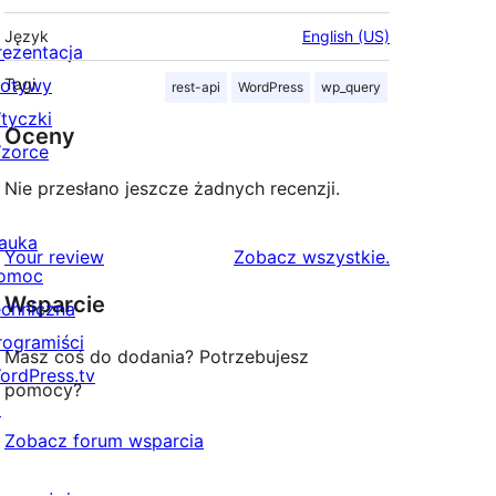
Język
English (US)
rezentacja
otywy
Tagi
rest-api
WordPress
wp_query
tyczki
Oceny
zorce
Nie przesłano jeszcze żadnych recenzji.
auka
recenzje
Your review
Zobacz wszystkie
.
omoc
Wsparcie
echniczna
rogramiści
Masz coś do dodania? Potrzebujesz
ordPress.tv
pomocy?
↗
Zobacz forum wsparcia