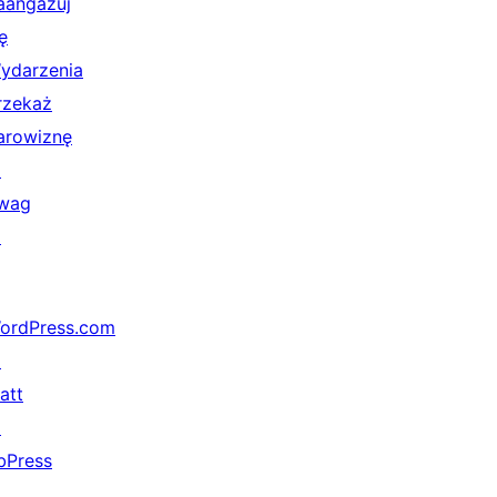
aangażuj
ę
ydarzenia
rzekaż
arowiznę
↗
wag
↗
ordPress.com
↗
att
↗
bPress
↗