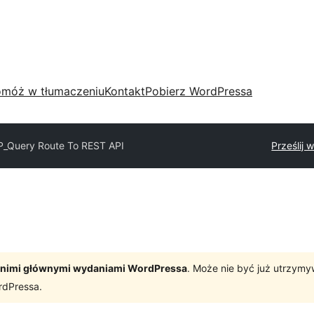
móż w tłumaczeniu
Kontakt
Pobierz WordPressa
_Query Route To REST API
Prześlij 
tatnimi głównymi wydaniami WordPressa
. Może nie być już utrzym
rdPressa.