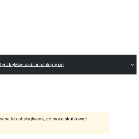
wtyczkę
Moje ulubione
Zaloguj się
ywana lub obsługiwana, co może skutkować