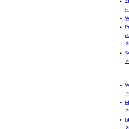
Z
si
W
P
d
S
W
M
b