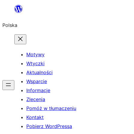
Przejdź
do
Polska
treści
Motywy
Wtyczki
Aktualności
Wsparcie
Informacje
Zlecenia
Pomóż w tłumaczeniu
Kontakt
Pobierz WordPressa