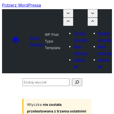
Pobierz WordPressa
Prześlij
Prześlij
WP Post
Plugin
wtyczkę
wtyczkę
Type
Directory
Moje
Moje
Template
ulubione
ulubione
Zaloguj
Zaloguj
się
się
Szukaj
wtyczek
Wtyczka
nie została
przetestowana z trzema ostatnimi