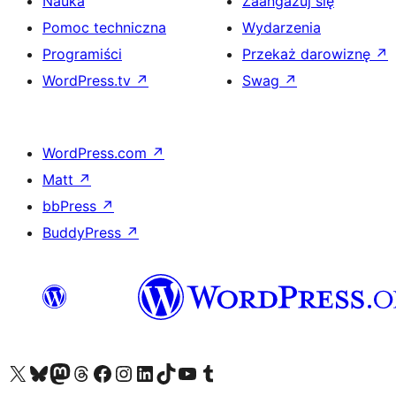
Nauka
Zaangażuj się
Pomoc techniczna
Wydarzenia
Programiści
Przekaż darowiznę
↗
WordPress.tv
↗
Swag
↗
WordPress.com
↗
Matt
↗
bbPress
↗
BuddyPress
↗
Odwiedź nasze konto X (dawniej Twitter)
Odwiedź nasze konto Bluesky
Odwiedź nasze konto na Mastodoncie
Odwiedź naszego Threadsa
Odwiedź naszego Facebooka
Odwiedź nasze konto na Instagramie
Odwiedź nasze konto na LinkedIn
Odwiedź naszego TikToka
Odwiedź nasz kanał YouTube
Odwiedź naszego Tumblra