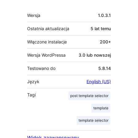
Meta
Wersja
1.0.3.1
Ostatnia aktualizacja
5 lat
temu
Włączone instalacje
200+
Wersja WordPressa
3.0 lub nowszej
Testowano do
5.8.14
Język
English (US)
Tagi
post template selector
template
template selector
Widok zaawansowany