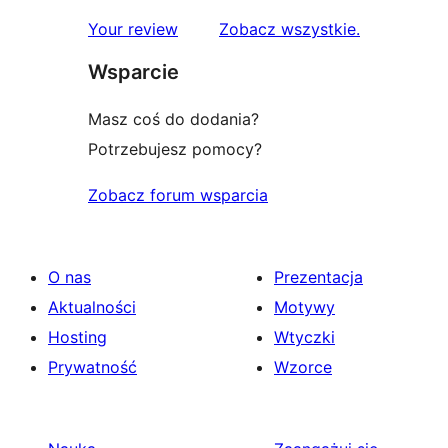
1-
recenzje
Your review
Zobacz wszystkie
.
gwiazdkowych
Wsparcie
Masz coś do dodania?
Potrzebujesz pomocy?
Zobacz forum wsparcia
O nas
Prezentacja
Aktualności
Motywy
Hosting
Wtyczki
Prywatność
Wzorce