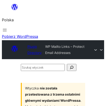
Przejdź
do
Polska
treści
Pobierz WordPressa
Plugin
WP Mailto Links – Protect
Directory
Email Addresses
Szukaj
wtyczek
Wtyczka
nie została
przetestowana z trzema ostatnimi
głównymi wydaniami WordPressa
.