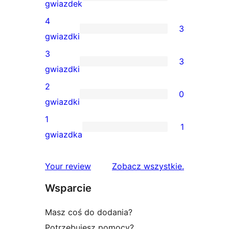
26
gwiazdek
recenzji
4
3
5-
3
gwiazdki
gwiazdkowych
recenzje
3
3
4-
3
gwiazdki
gwiazdkowe
recenzje
2
0
3-
0
gwiazdki
gwiazdkowe
recenzji
1
1
2-
1
gwiazdka
gwiazdkowych
recenzja
1-
recenzje
Your review
Zobacz wszystkie
.
gwiazdkowa
Wsparcie
Masz coś do dodania?
Potrzebujesz pomocy?