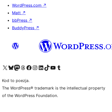
WordPress.com
↗
Matt
↗
bbPress
↗
BuddyPress
↗
Odwiedź nasze konto X (dawniej Twitter)
Odwiedź nasze konto Bluesky
Odwiedź nasze konto na Mastodoncie
Odwiedź naszego Threadsa
Odwiedź naszego Facebooka
Odwiedź nasze konto na Instagramie
Odwiedź nasze konto na LinkedIn
Odwiedź naszego TikToka
Odwiedź nasz kanał YouTube
Odwiedź naszego Tumblra
Kod to poezja.
The WordPress® trademark is the intellectual property
of the WordPress Foundation.