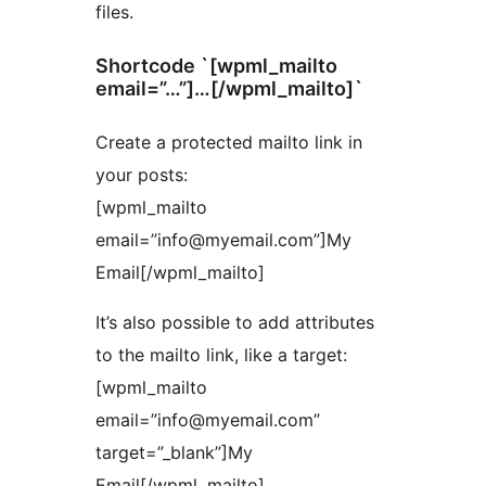
files.
Shortcode `[wpml_mailto
email=”…”]…[/wpml_mailto]`
Create a protected mailto link in
your posts:
[wpml_mailto
email=”info@myemail.com”]My
Email[/wpml_mailto]
It’s also possible to add attributes
to the mailto link, like a target:
[wpml_mailto
email=”info@myemail.com”
target=”_blank”]My
Email[/wpml_mailto]