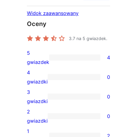
Widok zaawansowany
Oceny
3.7
na 5 gwiazdek.
5
4
4
gwiazdek
recenzje
4
0
5-
0
gwiazdki
gwiazdkowe
recenzji
3
0
4-
0
gwiazdki
gwiazdkowych
recenzji
2
0
3-
0
gwiazdki
gwiazdkowych
recenzji
1
2