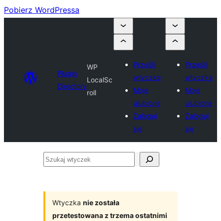
Pobierz WordPressa
Prześlij
Prześlij
WP
Plugin
wtyczkę
wtyczkę
LocalSc
Directory
Moje
Moje
roll
ulubione
ulubione
Zaloguj
Zaloguj
się
się
Szukaj
wtyczek
Wtyczka
nie została
przetestowana z trzema ostatnimi