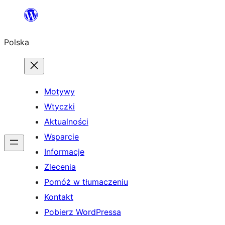
Przejdź
do
Polska
treści
Motywy
Wtyczki
Aktualności
Wsparcie
Informacje
Zlecenia
Pomóż w tłumaczeniu
Kontakt
Pobierz WordPressa