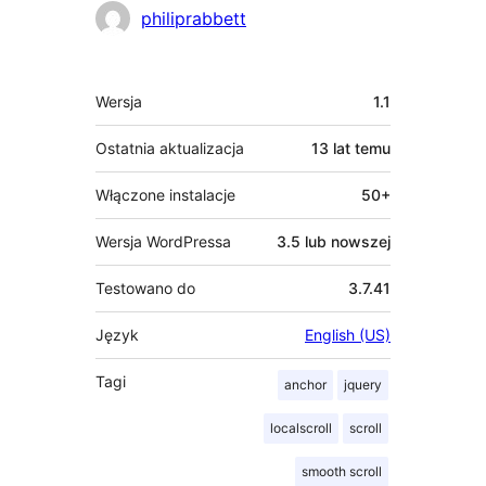
Zaangażowani
philiprabbett
Meta
Wersja
1.1
Ostatnia aktualizacja
13 lat
temu
Włączone instalacje
50+
Wersja WordPressa
3.5 lub nowszej
Testowano do
3.7.41
Język
English (US)
Tagi
anchor
jquery
localscroll
scroll
smooth scroll