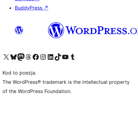
BuddyPress
↗
Odwiedź nasze konto X (dawniej Twitter)
Odwiedź nasze konto Bluesky
Odwiedź nasze konto na Mastodoncie
Odwiedź naszego Threadsa
Odwiedź naszego Facebooka
Odwiedź nasze konto na Instagramie
Odwiedź nasze konto na LinkedIn
Odwiedź naszego TikToka
Odwiedź nasz kanał YouTube
Odwiedź naszego Tumblra
Kod to poezja.
The WordPress® trademark is the intellectual property
of the WordPress Foundation.