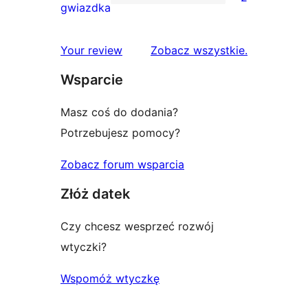
2-
2
gwiazdka
gwiazdkowych
recenzje
1-
recenzje
Your review
Zobacz wszystkie
.
gwiazdkowe
Wsparcie
Masz coś do dodania?
Potrzebujesz pomocy?
Zobacz forum wsparcia
Złóż datek
Czy chcesz wesprzeć rozwój
wtyczki?
Wspomóż wtyczkę