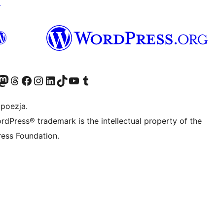
↗
dawniej Twitter)
asze konto Bluesky
dwiedź nasze konto na Mastodoncie
Odwiedź naszego Threadsa
Odwiedź naszego Facebooka
Odwiedź nasze konto na Instagramie
Odwiedź nasze konto na LinkedIn
Odwiedź naszego TikToka
Odwiedź nasz kanał YouTube
Odwiedź naszego Tumblra
 poezja.
rdPress® trademark is the intellectual property of the
ess Foundation.