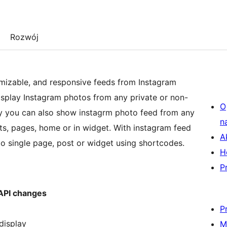
Rozwój
omizable, and responsive feeds from Instagram
isplay Instagram photos from any private or non-
O
ay you can also show instagrm photo feed from any
n
ts, pages, home or in widget. With instagram feed
A
to single page, post or widget using shortcodes.
H
P
 API changes
P
display
M