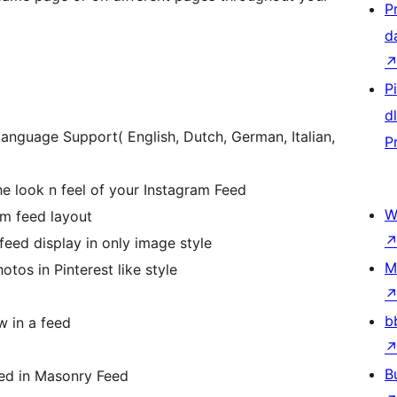
P
d
P
d
anguage Support( English, Dutch, German, Italian,
P
e look n feel of your Instagram Feed
W
am feed layout
feed display in only image style
M
tos in Pinterest like style
b
 in a feed
B
ed in Masonry Feed