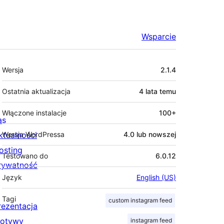
Wsparcie
Meta
Wersja
2.1.4
Ostatnia aktualizacja
4 lata
temu
Włączone instalacje
100+
as
ktualności
Wersja WordPressa
4.0 lub nowszej
osting
Testowano do
6.0.12
rywatność
Język
English (US)
Tagi
custom instagram feed
rezentacja
otywy
instagram feed