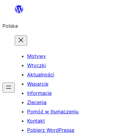
Przejdź
do
Polska
treści
Motywy
Wtyczki
Aktualności
Wsparcie
Informacje
Zlecenia
Pomóż w tłumaczeniu
Kontakt
Pobierz WordPressa