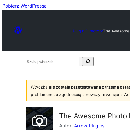
Pobierz WordPressa
Plugin Directory
The Awesome 
Szukaj
wtyczek
Wtyczka
nie została przetestowana z trzema os
problemem ze zgodnością z nowszymi wersjami Wo
The Awesome Photo F
Autor:
Arrow Plugins