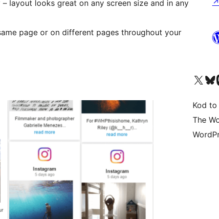
– layout looks great on any screen size and in any
same page or on different pages throughout your
Odwiedź nasze konto X (
Odwiedź n
O
Kod to
The Wo
WordPr