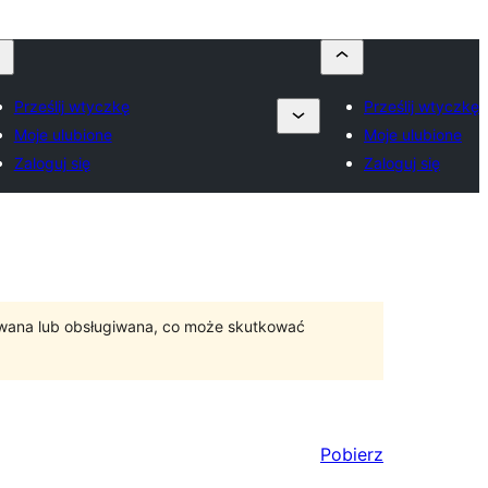
Prześlij wtyczkę
Prześlij wtyczkę
Moje ulubione
Moje ulubione
Zaloguj się
Zaloguj się
ywana lub obsługiwana, co może skutkować
Pobierz