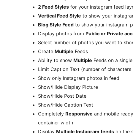
2 Feed Styles
for your instagram feed lay
Vertical Feed Style
to show your instagram
Blog Style Feed
to show your instagram ph
Display photos from
Public or Private ac
Select number of photos you want to show
Create
Multiple
Feeds
Ability to show
Multiple
Feeds on a singl
Limit Caption Text (number of characters 
Show only Instagram photos in feed
Show/Hide Display Picture
Show/Hide Post Date
Show/Hide Caption Text
Completely
Responsive
and mobile ready 
container width
Display
Multiple Instagram feeds
on the 