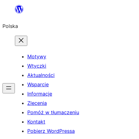
Przejdź
do
Polska
treści
Motywy
Wtyczki
Aktualności
Wsparcie
Informacje
Zlecenia
Pomóż w tłumaczeniu
Kontakt
Pobierz WordPressa