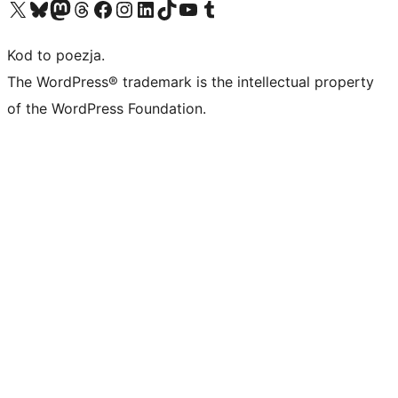
Odwiedź nasze konto X (dawniej Twitter)
Odwiedź nasze konto Bluesky
Odwiedź nasze konto na Mastodoncie
Odwiedź naszego Threadsa
Odwiedź naszego Facebooka
Odwiedź nasze konto na Instagramie
Odwiedź nasze konto na LinkedIn
Odwiedź naszego TikToka
Odwiedź nasz kanał YouTube
Odwiedź naszego Tumblra
Kod to poezja.
The WordPress® trademark is the intellectual property
of the WordPress Foundation.