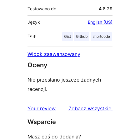
Testowano do
4.8.29
Język
English (US)
Tagi
Gist
Github
shortcode
Widok zaawansowany
Oceny
Nie przesłano jeszcze żadnych
recenzji.
recenzje
Your review
Zobacz wszystkie
.
Wsparcie
Masz coś do dodania?