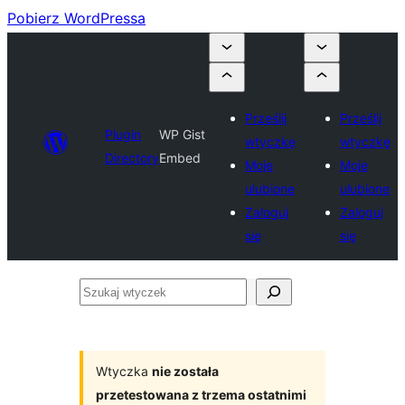
Pobierz WordPressa
Prześlij
Prześlij
Plugin
WP Gist
wtyczkę
wtyczkę
Directory
Embed
Moje
Moje
ulubione
ulubione
Zaloguj
Zaloguj
się
się
Szukaj
wtyczek
Wtyczka
nie została
przetestowana z trzema ostatnimi