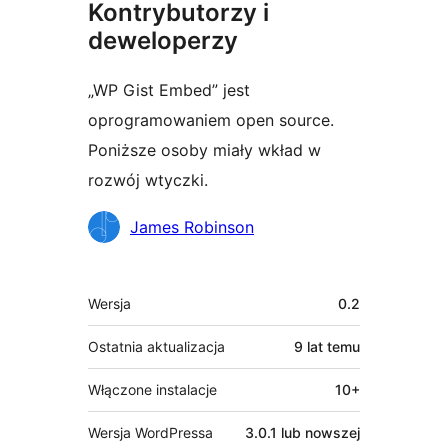
Kontrybutorzy i
deweloperzy
„WP Gist Embed” jest
oprogramowaniem open source.
Poniższe osoby miały wkład w
rozwój wtyczki.
Zaangażowani
James Robinson
Meta
Wersja
0.2
Ostatnia aktualizacja
9 lat
temu
Włączone instalacje
10+
Wersja WordPressa
3.0.1 lub nowszej