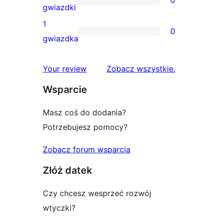
3-
0
gwiazdki
gwiazdkowych
recenzji
1
0
2-
0
gwiazdka
gwiazdkowych
recenzji
1-
recenzje
Your review
Zobacz wszystkie
.
gwiazdkowych
Wsparcie
Masz coś do dodania?
Potrzebujesz pomocy?
Zobacz forum wsparcia
Złóż datek
Czy chcesz wesprzeć rozwój
wtyczki?