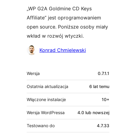
„WP G2A Goldmine CD Keys
Affiliate” jest oprogramowaniem
open source. Poniższe osoby miały
wkład w rozwój wtyczki.
Zaangażowani
Konrad Chmielewski
Meta
Wersja
0.7.1.1
Ostatnia aktualizacja
6 lat
temu
Włączone instalacje
10+
Wersja WordPressa
4.0 lub nowszej
Testowano do
4.7.33