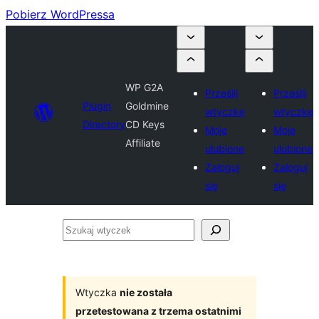
Pobierz WordPressa
WP G2A
Prześlij
Prześlij
Plugin
Goldmine
wtyczkę
wtyczkę
Directory
CD Keys
Moje
Moje
Affiliate
ulubione
ulubione
Zaloguj
Zaloguj
się
się
Szukaj
wtyczek
Wtyczka
nie została
przetestowana z trzema ostatnimi