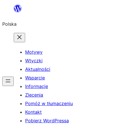
Przejdź
do
Polska
treści
Motywy
Wtyczki
Aktualności
Wsparcie
Informacje
Zlecenia
Pomóż w tłumaczeniu
Kontakt
Pobierz WordPressa