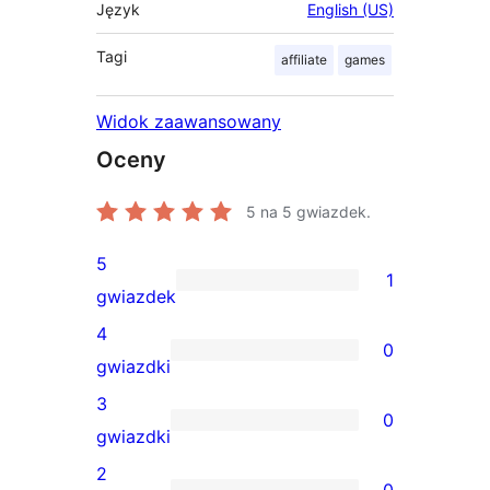
Język
English (US)
Tagi
affiliate
games
Widok zaawansowany
Oceny
5
na 5 gwiazdek.
5
1
1
gwiazdek
recenzja
4
0
5-
0
gwiazdki
gwiazdkowa
recenzji
3
0
4-
0
gwiazdki
gwiazdkowych
recenzji
2
0