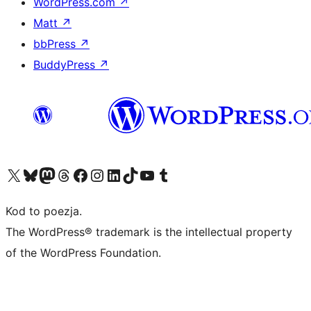
WordPress.com
↗
Matt
↗
bbPress
↗
BuddyPress
↗
Odwiedź nasze konto X (dawniej Twitter)
Odwiedź nasze konto Bluesky
Odwiedź nasze konto na Mastodoncie
Odwiedź naszego Threadsa
Odwiedź naszego Facebooka
Odwiedź nasze konto na Instagramie
Odwiedź nasze konto na LinkedIn
Odwiedź naszego TikToka
Odwiedź nasz kanał YouTube
Odwiedź naszego Tumblra
Kod to poezja.
The WordPress® trademark is the intellectual property
of the WordPress Foundation.