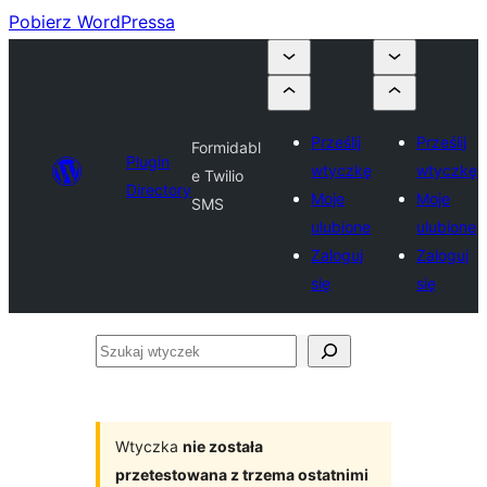
Pobierz WordPressa
Prześlij
Prześlij
Formidabl
Plugin
wtyczkę
wtyczkę
e Twilio
Directory
Moje
Moje
SMS
ulubione
ulubione
Zaloguj
Zaloguj
się
się
Szukaj
wtyczek
Wtyczka
nie została
przetestowana z trzema ostatnimi