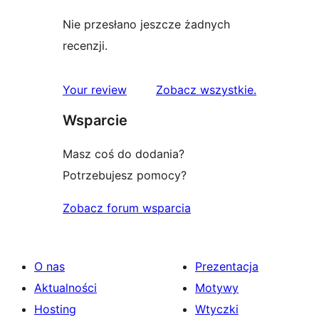
Nie przesłano jeszcze żadnych
recenzji.
recenzje
Your review
Zobacz wszystkie
.
Wsparcie
Masz coś do dodania?
Potrzebujesz pomocy?
Zobacz forum wsparcia
O nas
Prezentacja
Aktualności
Motywy
Hosting
Wtyczki