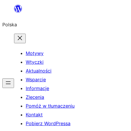
Przejdź
do
Polska
treści
Motywy
Wtyczki
Aktualności
Wsparcie
Informacje
Zlecenia
Pomóż w tłumaczeniu
Kontakt
Pobierz WordPressa