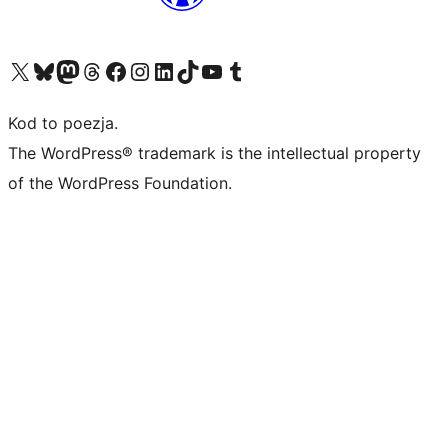
Odwiedź nasze konto X (dawniej Twitter)
Odwiedź nasze konto Bluesky
Odwiedź nasze konto na Mastodoncie
Odwiedź naszego Threadsa
Odwiedź naszego Facebooka
Odwiedź nasze konto na Instagramie
Odwiedź nasze konto na LinkedIn
Odwiedź naszego TikToka
Odwiedź nasz kanał YouTube
Odwiedź naszego Tumblra
Kod to poezja.
The WordPress® trademark is the intellectual property
of the WordPress Foundation.