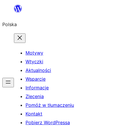
Przejdź
do
Polska
treści
Motywy
Wtyczki
Aktualności
Wsparcie
Informacje
Zlecenia
Pomóż w tłumaczeniu
Kontakt
Pobierz WordPressa