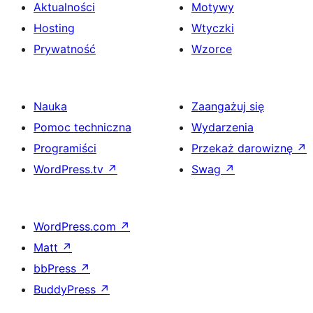
Aktualności
Motywy
Hosting
Wtyczki
Prywatność
Wzorce
Nauka
Zaangażuj się
Pomoc techniczna
Wydarzenia
Programiści
Przekaż darowiznę
↗
WordPress.tv
↗
Swag
↗
WordPress.com
↗
Matt
↗
bbPress
↗
BuddyPress
↗