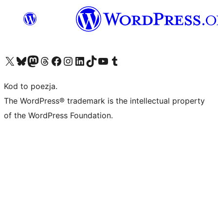
Odwiedź nasze konto X (dawniej Twitter)
Odwiedź nasze konto Bluesky
Odwiedź nasze konto na Mastodoncie
Odwiedź naszego Threadsa
Odwiedź naszego Facebooka
Odwiedź nasze konto na Instagramie
Odwiedź nasze konto na LinkedIn
Odwiedź naszego TikToka
Odwiedź nasz kanał YouTube
Odwiedź naszego Tumblra
Kod to poezja.
The WordPress® trademark is the intellectual property
of the WordPress Foundation.