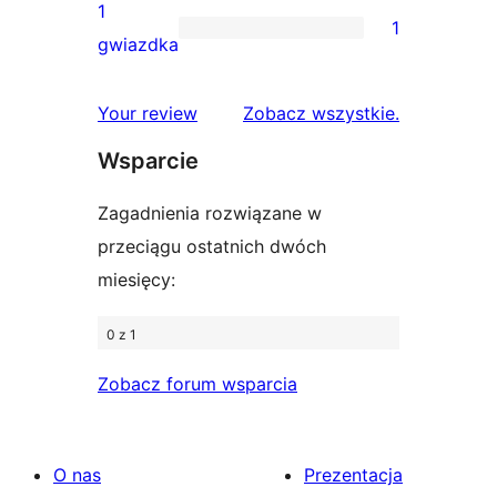
gwiazdkowych
recenzja
1
1
2-
1
gwiazdka
gwiazdkowa
recenzja
1-
recenzje
Your review
Zobacz wszystkie
.
gwiazdkowa
Wsparcie
Zagadnienia rozwiązane w
przeciągu ostatnich dwóch
miesięcy:
0 z 1
Zobacz forum wsparcia
O nas
Prezentacja