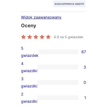
woocommerce search
Widok zaawansowany
Oceny
4.9
na 5 gwiazdek.
5
67
67
gwiazdek
recenzji
4
3
5-
3
gwiazdki
gwiazdkowych
recenzje
3
0
4-
0
gwiazdki
gwiazdkowe
recenzji
2
1
3-
1
gwiazdki