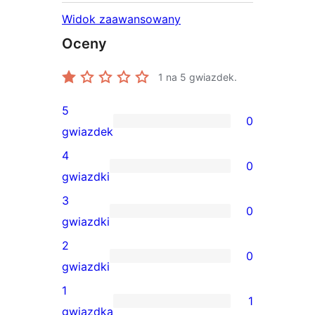
Widok zaawansowany
Oceny
1
na 5 gwiazdek.
5
0
0
gwiazdek
recenzji
4
0
5-
0
gwiazdki
gwiazdkowych
recenzji
3
0
4-
0
gwiazdki
gwiazdkowych
recenzji
2
0
3-
0
gwiazdki
gwiazdkowych
recenzji
1
1
2-
1
gwiazdka