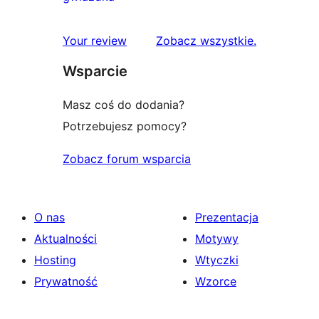
gwiazdkowych
recenzja
1-
recenzje
Your review
Zobacz wszystkie
.
gwiazdkowa
Wsparcie
Masz coś do dodania?
Potrzebujesz pomocy?
Zobacz forum wsparcia
O nas
Prezentacja
Aktualności
Motywy
Hosting
Wtyczki
Prywatność
Wzorce