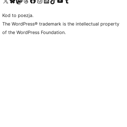
Odwiedź nasze konto X (dawniej Twitter)
Odwiedź nasze konto Bluesky
Odwiedź nasze konto na Mastodoncie
Odwiedź naszego Threadsa
Odwiedź naszego Facebooka
Odwiedź nasze konto na Instagramie
Odwiedź nasze konto na LinkedIn
Odwiedź naszego TikToka
Odwiedź nasz kanał YouTube
Odwiedź naszego Tumblra
Kod to poezja.
The WordPress® trademark is the intellectual property
of the WordPress Foundation.