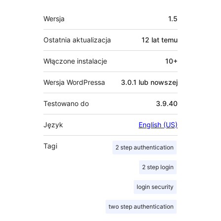
Meta
Wersja
1.5
Ostatnia aktualizacja
12 lat
temu
Włączone instalacje
10+
Wersja WordPressa
3.0.1 lub nowszej
Testowano do
3.9.40
Język
English (US)
Tagi
2 step authentication
2 step login
login security
two step authentication