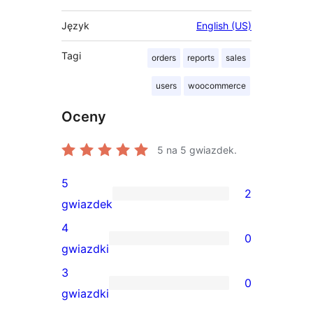
Język
English (US)
Tagi
orders
reports
sales
users
woocommerce
Oceny
5
na 5 gwiazdek.
5
2
2
gwiazdek
recenzje
4
0
5-
0
gwiazdki
gwiazdkowe
recenzji
3
0
4-
0
gwiazdki
gwiazdkowych