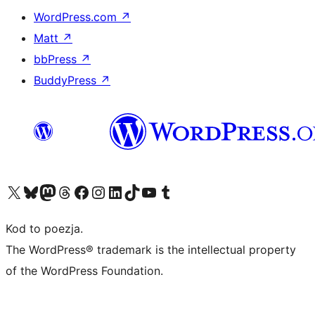
WordPress.com
↗
Matt
↗
bbPress
↗
BuddyPress
↗
Odwiedź nasze konto X (dawniej Twitter)
Odwiedź nasze konto Bluesky
Odwiedź nasze konto na Mastodoncie
Odwiedź naszego Threadsa
Odwiedź naszego Facebooka
Odwiedź nasze konto na Instagramie
Odwiedź nasze konto na LinkedIn
Odwiedź naszego TikToka
Odwiedź nasz kanał YouTube
Odwiedź naszego Tumblra
Kod to poezja.
The WordPress® trademark is the intellectual property
of the WordPress Foundation.