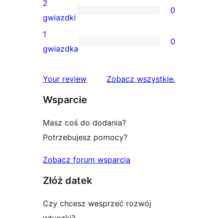
recenzji
2
0
3-
0
gwiazdki
gwiazdkowych
recenzji
1
0
2-
0
gwiazdka
gwiazdkowych
recenzji
1-
recenzje
Your review
Zobacz wszystkie
.
gwiazdkowych
Wsparcie
Masz coś do dodania?
Potrzebujesz pomocy?
Zobacz forum wsparcia
Złóż datek
Czy chcesz wesprzeć rozwój
wtyczki?