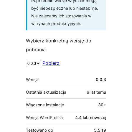
Poprzednie wersje wtyczek mogą
być niebezpieczne lub niestabilne.
Nie zalecamy ich stosowania w
witrynach produkcyjnych.
Wybierz konkretną wersję do
pobrania.
Pobierz
Meta
Wersja
0.0.3
Ostatnia aktualizacja
6 lat
temu
Włączone instalacje
30+
Wersja WordPressa
4.4 lub nowszej
Testowano do
5.5.19