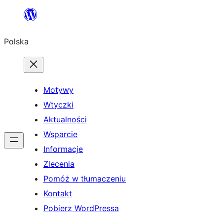
Przejdź
do
Polska
treści
Motywy
Wtyczki
Aktualności
Wsparcie
Informacje
Zlecenia
Pomóż w tłumaczeniu
Kontakt
Pobierz WordPressa