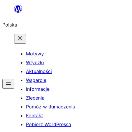
Przejdź
do
Polska
treści
Motywy
Wtyczki
Aktualności
Wsparcie
Informacje
Zlecenia
Pomóż w tłumaczeniu
Kontakt
Pobierz WordPressa