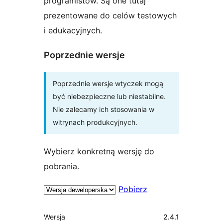
programistów. Są one tutaj
prezentowane do celów testowych
i edukacyjnych.
Poprzednie wersje
Poprzednie wersje wtyczek mogą
być niebezpieczne lub niestabilne.
Nie zalecamy ich stosowania w
witrynach produkcyjnych.
Wybierz konkretną wersję do
pobrania.
Pobierz
Meta
Wersja
2.4.1