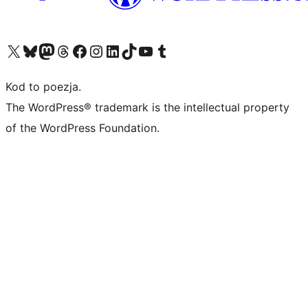
Odwiedź nasze konto X (dawniej Twitter)
Odwiedź nasze konto Bluesky
Odwiedź nasze konto na Mastodoncie
Odwiedź naszego Threadsa
Odwiedź naszego Facebooka
Odwiedź nasze konto na Instagramie
Odwiedź nasze konto na LinkedIn
Odwiedź naszego TikToka
Odwiedź nasz kanał YouTube
Odwiedź naszego Tumblra
Kod to poezja.
The WordPress® trademark is the intellectual property
of the WordPress Foundation.