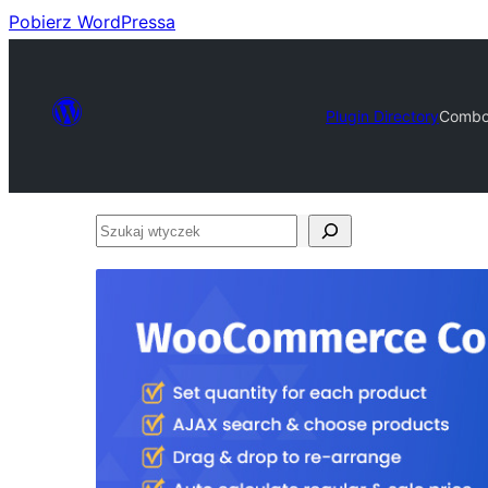
Pobierz WordPressa
Plugin Directory
Combo
Szukaj
wtyczek