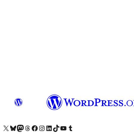
Odwiedź nasze konto X (dawniej Twitter)
Odwiedź nasze konto Bluesky
Odwiedź nasze konto na Mastodoncie
Odwiedź naszego Threadsa
Odwiedź naszego Facebooka
Odwiedź nasze konto na Instagramie
Odwiedź nasze konto na LinkedIn
Odwiedź naszego TikToka
Odwiedź nasz kanał YouTube
Odwiedź naszego Tumblra