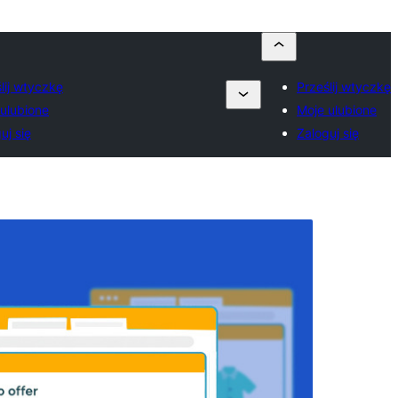
lij wtyczkę
Prześlij wtyczkę
ulubione
Moje ulubione
uj się
Zaloguj się