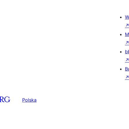
W
M
b
B
Polska