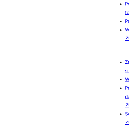
P
t
P
W
Z
si
W
P
d
S