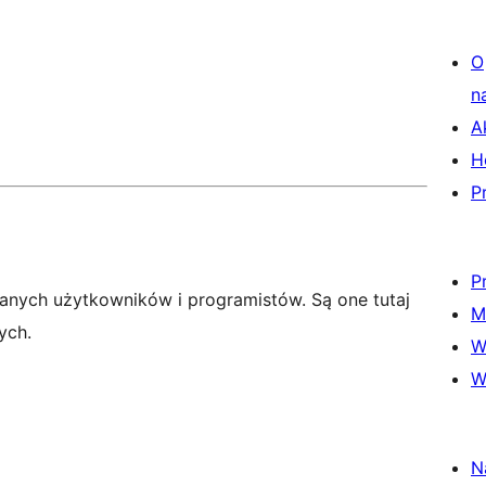
O
n
A
H
P
P
anych użytkowników i programistów. Są one tutaj
M
ych.
W
W
N