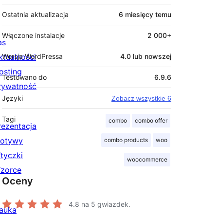
Ostatnia aktualizacja
6 miesięcy
temu
Włączone instalacje
2 000+
as
ktualności
Wersja WordPressa
4.0 lub nowszej
osting
Testowano do
6.9.6
rywatność
Języki
Zobacz wszystkie 6
Tagi
combo
combo offer
rezentacja
otywy
combo products
woo
tyczki
woocommerce
zorce
Oceny
4.8
na 5 gwiazdek.
auka