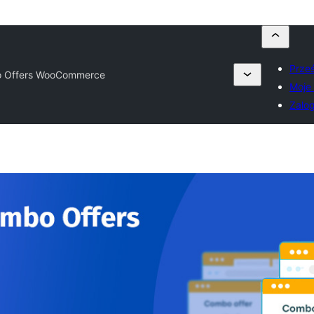
Prześ
 Offers WooCommerce
Moje 
Zalog