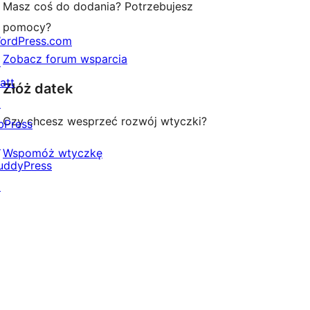
Masz coś do dodania? Potrzebujesz
pomocy?
ordPress.com
Zobacz forum wsparcia
↗
att
Złóż datek
↗
Czy chcesz wesprzeć rozwój wtyczki?
bPress
↗
Wspomóż wtyczkę
uddyPress
↗