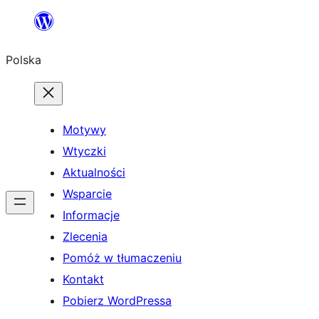
Przejdź
do
Polska
treści
Motywy
Wtyczki
Aktualności
Wsparcie
Informacje
Zlecenia
Pomóż w tłumaczeniu
Kontakt
Pobierz WordPressa