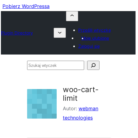
Pobierz WordPressa
Prześlij wtyczkę
Plugin Directory
Moje ulubione
Zaloguj się
Szukaj
wtyczek
woo-cart-
limit
Autor:
webman
technologies