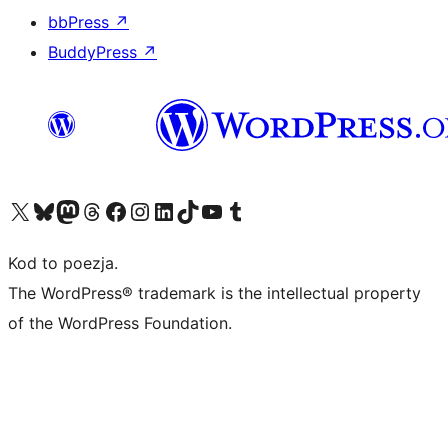
bbPress
↗
BuddyPress
↗
Odwiedź nasze konto X (dawniej Twitter)
Odwiedź nasze konto Bluesky
Odwiedź nasze konto na Mastodoncie
Odwiedź naszego Threadsa
Odwiedź naszego Facebooka
Odwiedź nasze konto na Instagramie
Odwiedź nasze konto na LinkedIn
Odwiedź naszego TikToka
Odwiedź nasz kanał YouTube
Odwiedź naszego Tumblra
Kod to poezja.
The WordPress® trademark is the intellectual property
of the WordPress Foundation.