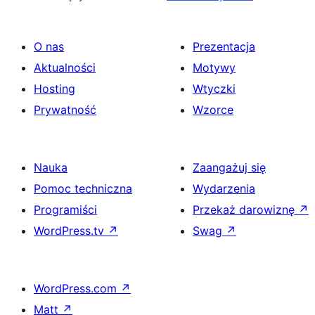
O nas
Prezentacja
Aktualności
Motywy
Hosting
Wtyczki
Prywatność
Wzorce
Nauka
Zaangażuj się
Pomoc techniczna
Wydarzenia
Programiści
Przekaż darowiznę
↗
WordPress.tv
↗
Swag
↗
WordPress.com
↗
Matt
↗