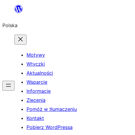
Przejdź
do
Polska
treści
Motywy
Wtyczki
Aktualności
Wsparcie
Informacje
Zlecenia
Pomóż w tłumaczeniu
Kontakt
Pobierz WordPressa