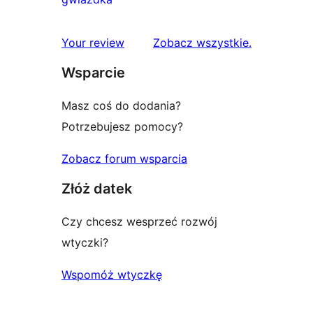
gwiazdkowa
recenzji
1-
recenzje
Your review
Zobacz wszystkie
.
gwiazdkowych
Wsparcie
Masz coś do dodania?
Potrzebujesz pomocy?
Zobacz forum wsparcia
Złóż datek
Czy chcesz wesprzeć rozwój
wtyczki?
Wspomóż wtyczkę