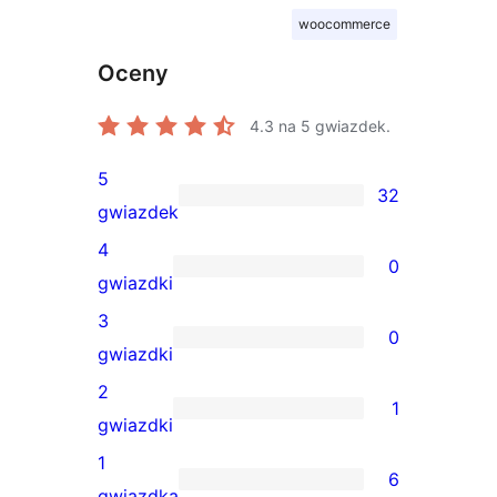
woocommerce
Oceny
4.3
na 5 gwiazdek.
5
32
32
gwiazdek
recenzje
4
0
5-
0
gwiazdki
gwiazdkowe
recenzji
3
0
4-
0
gwiazdki
gwiazdkowych
recenzji
2
1
3-
1
gwiazdki
gwiazdkowych
recenzja
1
6
2-
6
gwiazdka