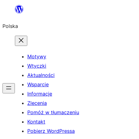
Przejdź
do
Polska
treści
Motywy
Wtyczki
Aktualności
Wsparcie
Informacje
Zlecenia
Pomóż w tłumaczeniu
Kontakt
Pobierz WordPressa