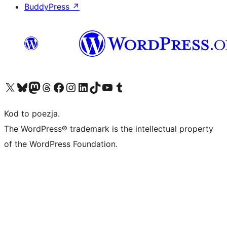
BuddyPress
↗
Odwiedź nasze konto X (dawniej Twitter)
Odwiedź nasze konto Bluesky
Odwiedź nasze konto na Mastodoncie
Odwiedź naszego Threadsa
Odwiedź naszego Facebooka
Odwiedź nasze konto na Instagramie
Odwiedź nasze konto na LinkedIn
Odwiedź naszego TikToka
Odwiedź nasz kanał YouTube
Odwiedź naszego Tumblra
Kod to poezja.
The WordPress® trademark is the intellectual property
of the WordPress Foundation.