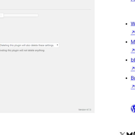
W
M
b
B
Odwiedź nasze konto X (
Odwiedź n
O