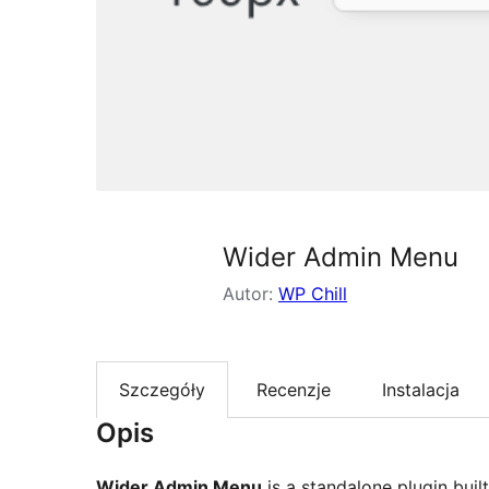
Wider Admin Menu
Autor:
WP Chill
Szczegóły
Recenzje
Instalacja
Opis
Wider Admin Menu
is a standalone plugin buil