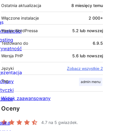
Ostatnia aktualizacja
8 miesięcy
temu
Włączone instalacje
2 000+
as
ktualności
Wersja WordPressa
5.2 lub nowszej
osting
Testowano do
6.9.5
rywatność
Wersja PHP
5.6 lub nowszej
Języki
Zobacz wszystkie 2
rezentacja
otywy
Tag
admin menu
tyczki
Widok zaawansowany
zorce
Oceny
auka
4.7
na 5 gwiazdek.