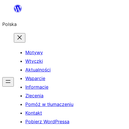
Przejdź
do
Polska
treści
Motywy
Wtyczki
Aktualności
Wsparcie
Informacje
Zlecenia
Pomóż w tłumaczeniu
Kontakt
Pobierz WordPressa