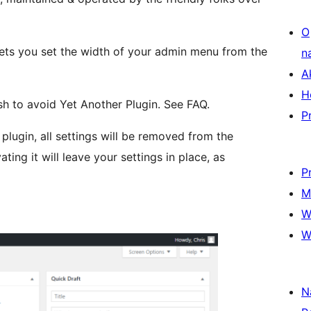
O
lets you set the width of your admin menu from the
n
A
H
ish to avoid Yet Another Plugin. See FAQ.
P
 plugin, all settings will be removed from the
ing it will leave your settings in place, as
P
M
W
W
N