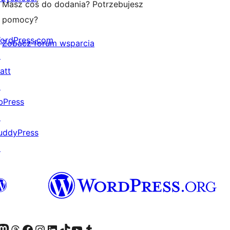
Masz coś do dodania? Potrzebujesz
pomocy?
ordPress.com
Zobacz forum wsparcia
↗
att
↗
bPress
↗
uddyPress
↗
dawniej Twitter)
asze konto Bluesky
dwiedź nasze konto na Mastodoncie
Odwiedź naszego Threadsa
Odwiedź naszego Facebooka
Odwiedź nasze konto na Instagramie
Odwiedź nasze konto na LinkedIn
Odwiedź naszego TikToka
Odwiedź nasz kanał YouTube
Odwiedź naszego Tumblra