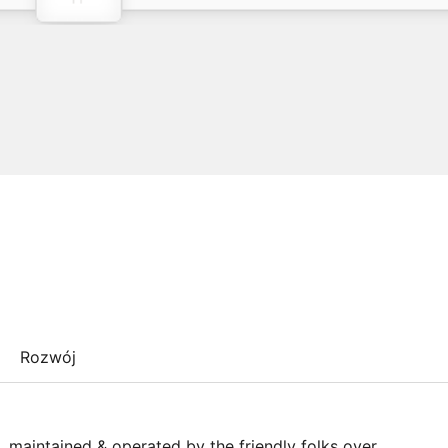
Rozwój
t, maintained & operated by the friendly folks over