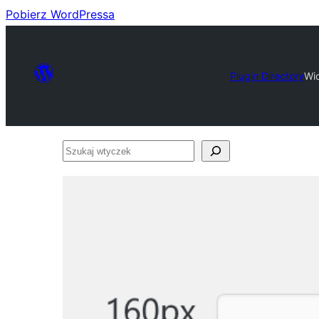
Pobierz WordPressa
Plugin Directory
Wi
Szukaj
wtyczek