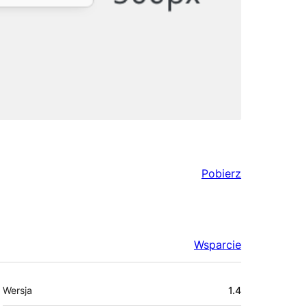
Pobierz
Wsparcie
Meta
Wersja
1.4