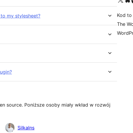
Kod to
 to my stylesheet?
The Wo
WordPr
lugin?
n source. Poniższe osoby miały wkład w rozwój
Silkalns