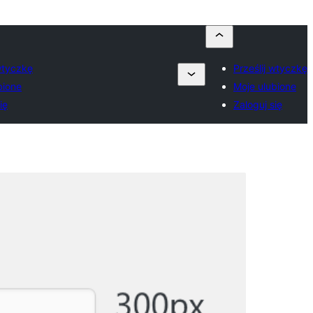
 wtyczkę
Prześlij wtyczkę
bione
Moje ulubione
ię
Zaloguj się