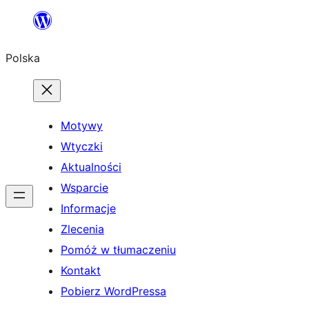
Przejdź
do
Polska
treści
Motywy
Wtyczki
Aktualności
Wsparcie
Informacje
Zlecenia
Pomóż w tłumaczeniu
Kontakt
Pobierz WordPressa