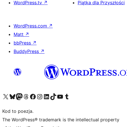
WordPress.tv
↗
Piątka dla Przyszłości
WordPress.com
↗
Matt
↗
bbPress
↗
BuddyPress
↗
Odwiedź nasze konto X (dawniej Twitter)
Odwiedź nasze konto Bluesky
Odwiedź nasze konto na Mastodoncie
Odwiedź naszego Threadsa
Odwiedź naszego Facebooka
Odwiedź nasze konto na Instagramie
Odwiedź nasze konto na LinkedIn
Odwiedź naszego TikToka
Odwiedź nasz kanał YouTube
Odwiedź naszego Tumblra
Kod to poezja.
The WordPress® trademark is the intellectual property