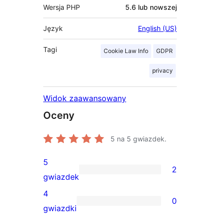
Wersja PHP
5.6 lub nowszej
Język
English (US)
Tagi
Cookie Law Info
GDPR
privacy
Widok zaawansowany
Oceny
5
na 5 gwiazdek.
5
2
2
gwiazdek
recenzje
4
0
5-
0
gwiazdki