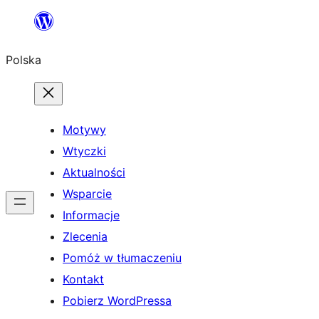
Przejdź
do
Polska
treści
Motywy
Wtyczki
Aktualności
Wsparcie
Informacje
Zlecenia
Pomóż w tłumaczeniu
Kontakt
Pobierz WordPressa