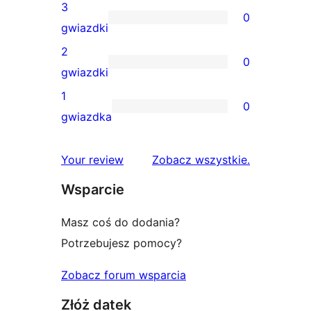
gwiazdkowe
recenzji
3
0
4-
0
gwiazdki
gwiazdkowych
recenzji
2
0
3-
0
gwiazdki
gwiazdkowych
recenzji
1
0
2-
0
gwiazdka
gwiazdkowych
recenzji
1-
recenzje
Your review
Zobacz wszystkie
.
gwiazdkowych
Wsparcie
Masz coś do dodania?
Potrzebujesz pomocy?
Zobacz forum wsparcia
Złóż datek