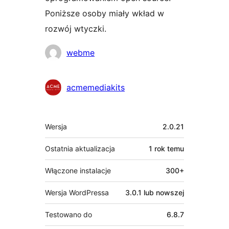
Poniższe osoby miały wkład w
rozwój wtyczki.
Zaangażowani
webme
acmemediakits
Meta
Wersja
2.0.21
Ostatnia aktualizacja
1 rok
temu
Włączone instalacje
300+
Wersja WordPressa
3.0.1 lub nowszej
Testowano do
6.8.7