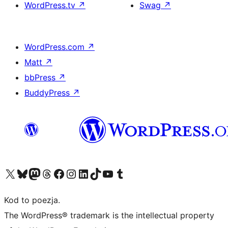
WordPress.tv
↗
Swag
↗
WordPress.com
↗
Matt
↗
bbPress
↗
BuddyPress
↗
Odwiedź nasze konto X (dawniej Twitter)
Odwiedź nasze konto Bluesky
Odwiedź nasze konto na Mastodoncie
Odwiedź naszego Threadsa
Odwiedź naszego Facebooka
Odwiedź nasze konto na Instagramie
Odwiedź nasze konto na LinkedIn
Odwiedź naszego TikToka
Odwiedź nasz kanał YouTube
Odwiedź naszego Tumblra
Kod to poezja.
The WordPress® trademark is the intellectual property