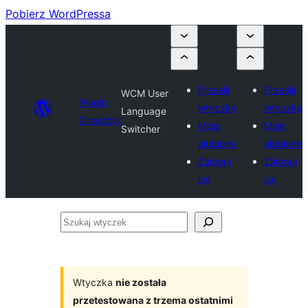
Pobierz WordPressa
Prześlij
Prześlij
WCM User
Plugin
wtyczkę
wtyczkę
Language
Directory
Moje
Moje
Switcher
ulubione
ulubione
Zaloguj
Zaloguj
się
się
Szukaj
wtyczek
Wtyczka
nie została
przetestowana z trzema ostatnimi