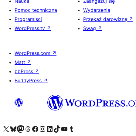
Nauka
Zaangażuj się
Pomoc techniczna
Wydarzenia
Programiści
Przekaż darowiznę
↗
WordPress.tv
↗
Swag
↗
WordPress.com
↗
Matt
↗
bbPress
↗
BuddyPress
↗
Odwiedź nasze konto X (dawniej Twitter)
Odwiedź nasze konto Bluesky
Odwiedź nasze konto na Mastodoncie
Odwiedź naszego Threadsa
Odwiedź naszego Facebooka
Odwiedź nasze konto na Instagramie
Odwiedź nasze konto na LinkedIn
Odwiedź naszego TikToka
Odwiedź nasz kanał YouTube
Odwiedź naszego Tumblra