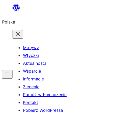
Przejdź
do
Polska
treści
Motywy
Wtyczki
Aktualności
Wsparcie
Informacje
Zlecenia
Pomóż w tłumaczeniu
Kontakt
Pobierz WordPressa