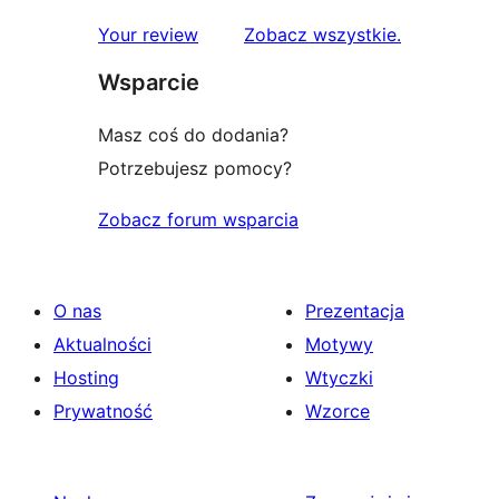
1-
recenzje
Your review
Zobacz wszystkie
.
gwiazdkowych
Wsparcie
Masz coś do dodania?
Potrzebujesz pomocy?
Zobacz forum wsparcia
O nas
Prezentacja
Aktualności
Motywy
Hosting
Wtyczki
Prywatność
Wzorce