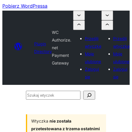
Pobierz WordPressa
WC
Prześlij
Prześlij
Authorize.
Plugin
wtyczkę
wtyczkę
net
Directory
Moje
Moje
Payment
ulubione
ulubione
Gateway
Zaloguj
Zaloguj
się
się
Szukaj
wtyczek
Wtyczka
nie została
przetestowana z trzema ostatnimi