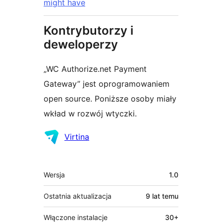
might have
Kontrybutorzy i
deweloperzy
„WC Authorize.net Payment
Gateway” jest oprogramowaniem
open source. Poniższe osoby miały
wkład w rozwój wtyczki.
Zaangażowani
Virtina
Meta
Wersja
1.0
Ostatnia aktualizacja
9 lat
temu
Włączone instalacje
30+