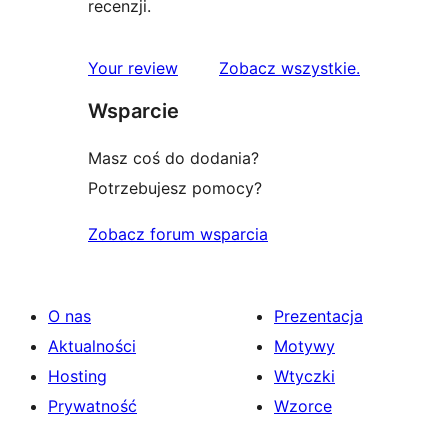
recenzji.
recenzje
Your review
Zobacz wszystkie
.
Wsparcie
Masz coś do dodania?
Potrzebujesz pomocy?
Zobacz forum wsparcia
O nas
Prezentacja
Aktualności
Motywy
Hosting
Wtyczki
Prywatność
Wzorce