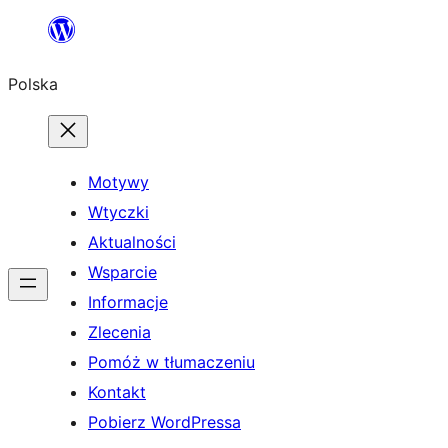
Przejdź
do
Polska
treści
Motywy
Wtyczki
Aktualności
Wsparcie
Informacje
Zlecenia
Pomóż w tłumaczeniu
Kontakt
Pobierz WordPressa