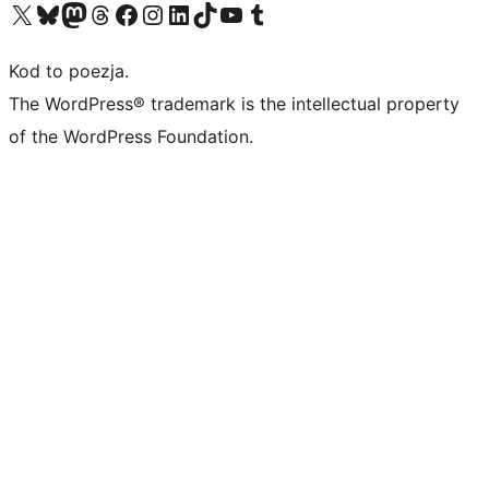
Odwiedź nasze konto X (dawniej Twitter)
Odwiedź nasze konto Bluesky
Odwiedź nasze konto na Mastodoncie
Odwiedź naszego Threadsa
Odwiedź naszego Facebooka
Odwiedź nasze konto na Instagramie
Odwiedź nasze konto na LinkedIn
Odwiedź naszego TikToka
Odwiedź nasz kanał YouTube
Odwiedź naszego Tumblra
Kod to poezja.
The WordPress® trademark is the intellectual property
of the WordPress Foundation.