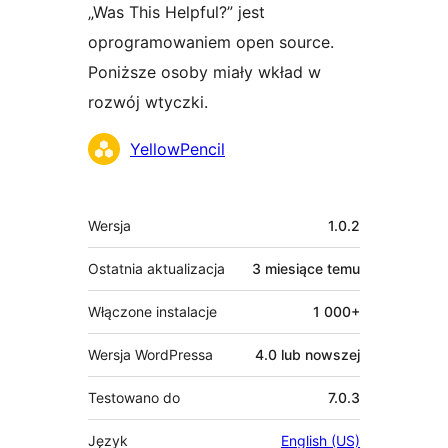
„Was This Helpful?” jest
oprogramowaniem open source.
Poniższe osoby miały wkład w
rozwój wtyczki.
Zaangażowani
YellowPencil
Meta
Wersja
1.0.2
Ostatnia aktualizacja
3 miesiące
temu
Włączone instalacje
1 000+
Wersja WordPressa
4.0 lub nowszej
Testowano do
7.0.3
Język
English (US)