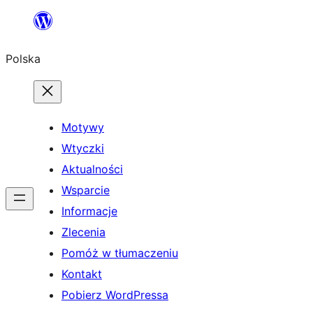
Przejdź
do
Polska
treści
Motywy
Wtyczki
Aktualności
Wsparcie
Informacje
Zlecenia
Pomóż w tłumaczeniu
Kontakt
Pobierz WordPressa