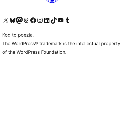
Odwiedź nasze konto X (dawniej Twitter)
Odwiedź nasze konto Bluesky
Odwiedź nasze konto na Mastodoncie
Odwiedź naszego Threadsa
Odwiedź naszego Facebooka
Odwiedź nasze konto na Instagramie
Odwiedź nasze konto na LinkedIn
Odwiedź naszego TikToka
Odwiedź nasz kanał YouTube
Odwiedź naszego Tumblra
Kod to poezja.
The WordPress® trademark is the intellectual property
of the WordPress Foundation.