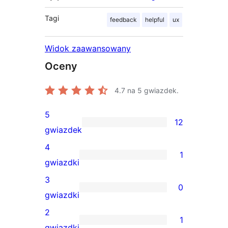
Tagi
feedback
helpful
ux
Widok zaawansowany
Oceny
4.7
na 5 gwiazdek.
5
12
12
gwiazdek
recenzji
4
1
5-
1
gwiazdki
gwiazdkowych
recenzja
3
0
4-
0
gwiazdki
gwiazdkowa
recenzji
2
1
3-
1
gwiazdki