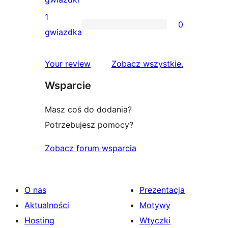
gwiazdkowych
recenzja
1
0
2-
0
gwiazdka
gwiazdkowa
recenzji
1-
recenzje
Your review
Zobacz wszystkie
.
gwiazdkowych
Wsparcie
Masz coś do dodania?
Potrzebujesz pomocy?
Zobacz forum wsparcia
O nas
Prezentacja
Aktualności
Motywy
Hosting
Wtyczki