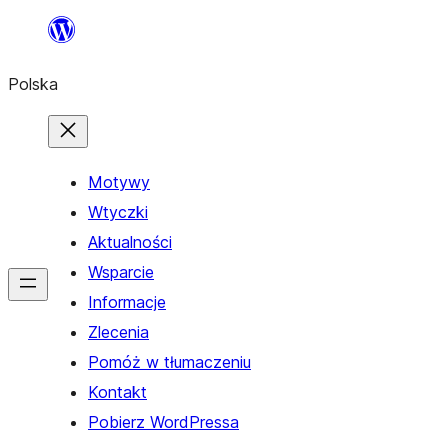
Przejdź
do
Polska
treści
Motywy
Wtyczki
Aktualności
Wsparcie
Informacje
Zlecenia
Pomóż w tłumaczeniu
Kontakt
Pobierz WordPressa