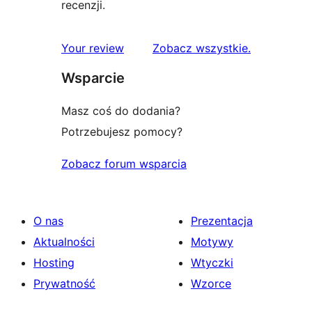
recenzji.
recenzje
Your review
Zobacz wszystkie
.
Wsparcie
Masz coś do dodania?
Potrzebujesz pomocy?
Zobacz forum wsparcia
O nas
Prezentacja
Aktualności
Motywy
Hosting
Wtyczki
Prywatność
Wzorce