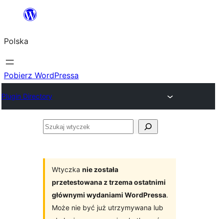
Przejdź
do
Polska
treści
Pobierz WordPressa
Plugin Directory
Szukaj
wtyczek
Wtyczka
nie została
przetestowana z trzema ostatnimi
głównymi wydaniami WordPressa
.
Może nie być już utrzymywana lub