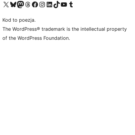
Odwiedź nasze konto X (dawniej Twitter)
Odwiedź nasze konto Bluesky
Odwiedź nasze konto na Mastodoncie
Odwiedź naszego Threadsa
Odwiedź naszego Facebooka
Odwiedź nasze konto na Instagramie
Odwiedź nasze konto na LinkedIn
Odwiedź naszego TikToka
Odwiedź nasz kanał YouTube
Odwiedź naszego Tumblra
Kod to poezja.
The WordPress® trademark is the intellectual property
of the WordPress Foundation.