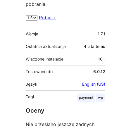
pobrania.
Pobierz
Meta
Wersja
1.7.1
Ostatnia aktualizacja
4 lata
temu
Włączone instalacje
10+
Testowano do
6.0.12
Język
English (US)
Tagi
payment
wp
Oceny
Nie przesłano jeszcze żadnych