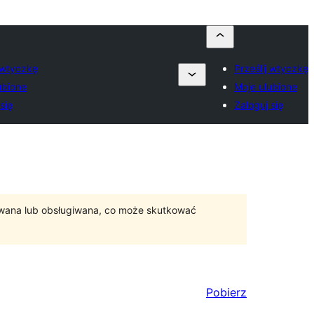
j wtyczkę
Prześlij wtyczkę
ubione
Moje ulubione
się
Zaloguj się
ywana lub obsługiwana, co może skutkować
Pobierz