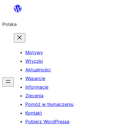
Przejdź
do
Polska
treści
Motywy
Wtyczki
Aktualności
Wsparcie
Informacje
Zlecenia
Pomóż w tłumaczeniu
Kontakt
Pobierz WordPressa