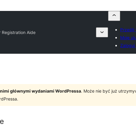
Prześli
 Registration Aide
Moje ul
Zaloguj 
tatnimi głównymi wydaniami WordPressa
. Może nie być już utrzym
rdPressa.
de