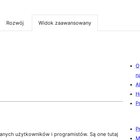
Rozwój
Widok zaawansowany
O
n
A
H
P
P
anych użytkowników i programistów. Są one tutaj
M