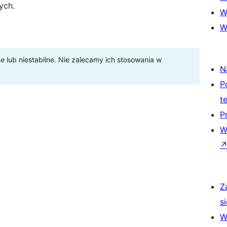
ych.
W
W
lub niestabilne. Nie zalecamy ich stosowania w
N
P
t
P
W
Z
si
W