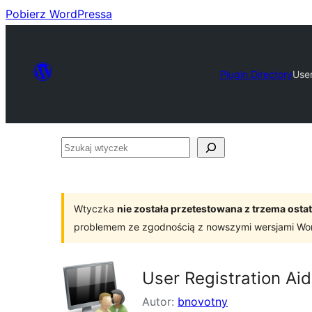
Pobierz WordPressa
Plugin Directory
User
Szukaj
wtyczek
Wtyczka
nie została przetestowana z trzema os
problemem ze zgodnością z nowszymi wersjami Wo
User Registration Ai
Autor:
bnovotny