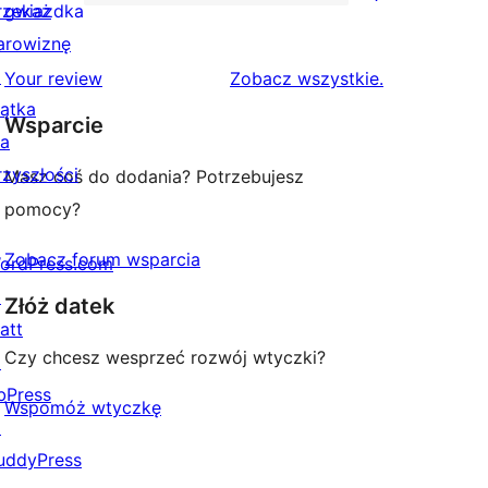
2-
7
rzekaż
gwiazdka
gwiazdkowa
recenzji
arowiznę
1-
↗
recenzje
Your review
Zobacz wszystkie
.
gwiazdkowych
iątka
Wsparcie
la
rzyszłości
Masz coś do dodania? Potrzebujesz
pomocy?
Zobacz forum wsparcia
ordPress.com
↗
Złóż datek
att
Czy chcesz wesprzeć rozwój wtyczki?
↗
bPress
Wspomóż wtyczkę
↗
uddyPress