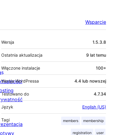
Wsparcie
Meta
Wersja
1.5.3.8
Ostatnia aktualizacja
9 lat
temu
Włączone instalacje
100+
as
ktualności
Wersja WordPressa
4.4 lub nowszej
osting
Testowano do
4.7.34
rywatność
Język
English (US)
Tagi
members
membership
rezentacja
otywy
registration
user