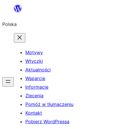
Przejdź
do
Polska
treści
Motywy
Wtyczki
Aktualności
Wsparcie
Informacje
Zlecenia
Pomóż w tłumaczeniu
Kontakt
Pobierz WordPressa