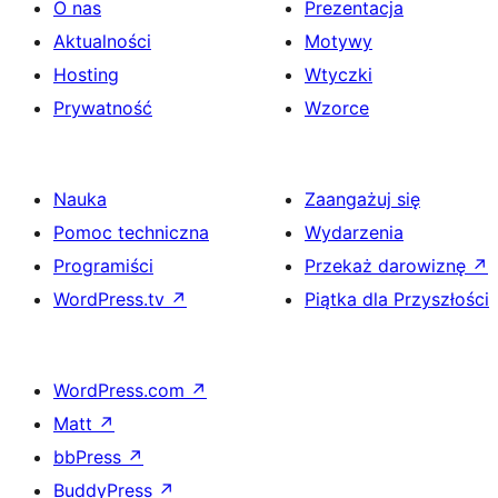
O nas
Prezentacja
Aktualności
Motywy
Hosting
Wtyczki
Prywatność
Wzorce
Nauka
Zaangażuj się
Pomoc techniczna
Wydarzenia
Programiści
Przekaż darowiznę
↗
WordPress.tv
↗
Piątka dla Przyszłości
WordPress.com
↗
Matt
↗
bbPress
↗
BuddyPress
↗