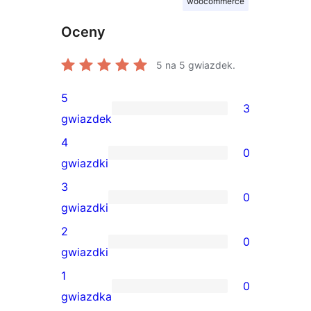
woocommerce
Oceny
5
na 5 gwiazdek.
5
3
3
gwiazdek
recenzje
4
0
5-
0
gwiazdki
gwiazdkowe
recenzji
3
0
4-
0
gwiazdki
gwiazdkowych
recenzji
2
0
3-
0
gwiazdki
gwiazdkowych
recenzji
1
0
2-
0
gwiazdka