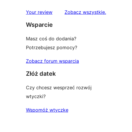
gwiazdkowych
recenzji
1-
recenzje
Your review
Zobacz wszystkie
.
gwiazdkowych
Wsparcie
Masz coś do dodania?
Potrzebujesz pomocy?
Zobacz forum wsparcia
Złóż datek
Czy chcesz wesprzeć rozwój
wtyczki?
Wspomóż wtyczkę