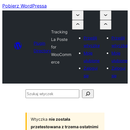
Pobierz WordPressa
Tracking
Prześlij
Prześlij
La Poste
Plugin
wtyczkę
wtyczkę
for
Directory
Moje
Moje
WooComm
ulubione
ulubione
erce
Zaloguj
Zaloguj
się
się
Szukaj
wtyczek
Wtyczka
nie została
przetestowana z trzema ostatnimi