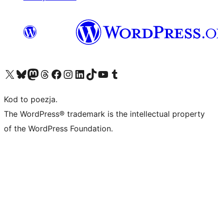
Odwiedź nasze konto X (dawniej Twitter)
Odwiedź nasze konto Bluesky
Odwiedź nasze konto na Mastodoncie
Odwiedź naszego Threadsa
Odwiedź naszego Facebooka
Odwiedź nasze konto na Instagramie
Odwiedź nasze konto na LinkedIn
Odwiedź naszego TikToka
Odwiedź nasz kanał YouTube
Odwiedź naszego Tumblra
Kod to poezja.
The WordPress® trademark is the intellectual property
of the WordPress Foundation.