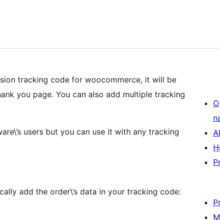
rsion tracking code for woocommerce, it will be
hank you page. You can also add multiple tracking
O
n
ware\’s users but you can use it with any tracking
A
H
P
ally add the order\’s data in your tracking code:
P
M