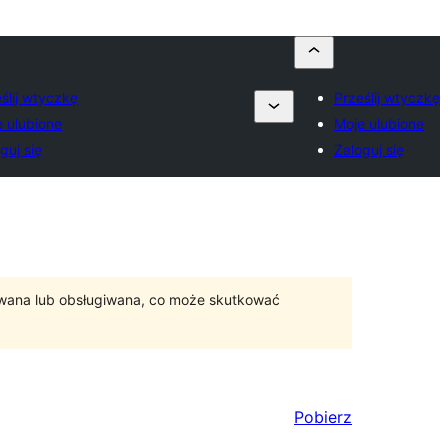
ślij wtyczkę
Prześlij wtyczkę
e ulubione
Moje ulubione
guj się
Zaloguj się
ywana lub obsługiwana, co może skutkować
Pobierz