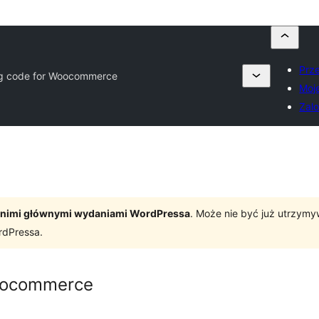
Prze
ng code for Woocommerce
Moj
Zalo
tatnimi głównymi wydaniami WordPressa
. Może nie być już utrzym
rdPressa.
Woocommerce