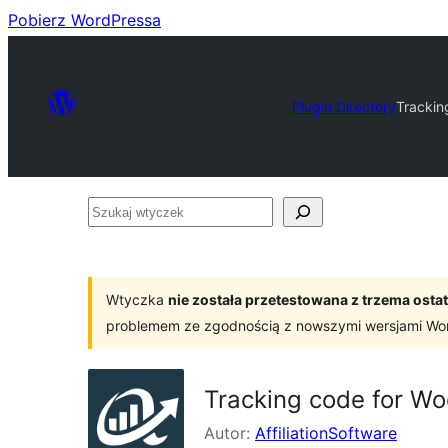
Pobierz WordPressa
Plugin Directory
Tracki
Szukaj
wtyczek
Wtyczka
nie została przetestowana z trzema os
problemem ze zgodnością z nowszymi wersjami Wo
Tracking code for 
Autor:
AffiliationSoftware