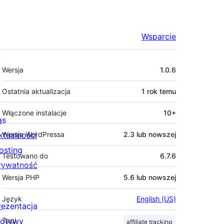
Wsparcie
Meta
Wersja
1.0.6
Ostatnia aktualizacja
1 rok
temu
Włączone instalacje
10+
as
ktualności
Wersja WordPressa
2.3 lub nowszej
osting
Testowano do
6.7.6
rywatność
Wersja PHP
5.6 lub nowszej
Język
English (US)
rezentacja
otywy
Tagi
affiliate tracking