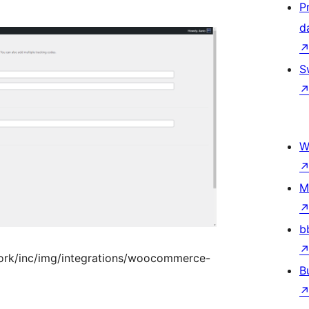
P
d
S
W
M
b
twork/inc/img/integrations/woocommerce-
B