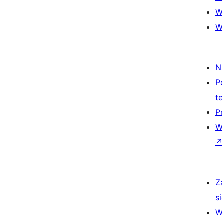
W
W
N
P
t
P
W
Z
si
W