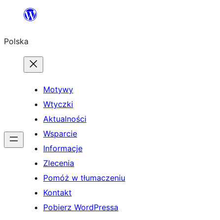
Przejdź
do
Polska
treści
Motywy
Wtyczki
Aktualności
Wsparcie
Informacje
Zlecenia
Pomóż w tłumaczeniu
Kontakt
Pobierz WordPressa