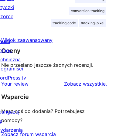
tyczki
conversion tracking
zorce
tracking code
tracking-pixel
Widok zaawansowany
auka
Oceny
omoc
echniczna
Nie przesłano jeszcze żadnych recenzji.
rogramiści
ordPress.tv
recenzje
Your review
Zobacz wszystkie
.
↗
Wsparcie
Masz coś do dodania? Potrzebujesz
aangażuj
pomocy?
ę
ydarzenia
Zobacz forum wsparcia