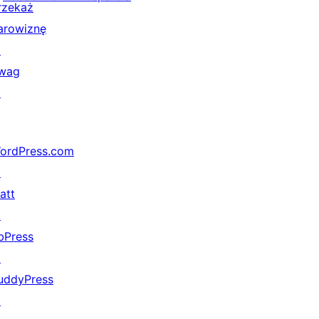
rzekaż
arowiznę
↗
wag
↗
ordPress.com
↗
att
↗
bPress
↗
uddyPress
↗