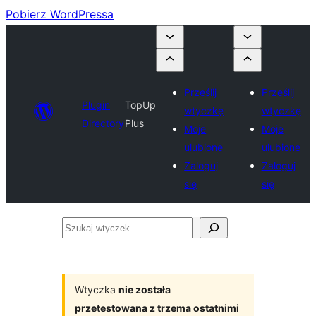
Pobierz WordPressa
Prześlij
Prześlij
Plugin
TopUp
wtyczkę
wtyczkę
Directory
Plus
Moje
Moje
ulubione
ulubione
Zaloguj
Zaloguj
się
się
Szukaj
wtyczek
Wtyczka
nie została
przetestowana z trzema ostatnimi