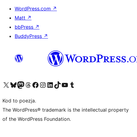
WordPress.com
↗
Matt
↗
bbPress
↗
BuddyPress
↗
Odwiedź nasze konto X (dawniej Twitter)
Odwiedź nasze konto Bluesky
Odwiedź nasze konto na Mastodoncie
Odwiedź naszego Threadsa
Odwiedź naszego Facebooka
Odwiedź nasze konto na Instagramie
Odwiedź nasze konto na LinkedIn
Odwiedź naszego TikToka
Odwiedź nasz kanał YouTube
Odwiedź naszego Tumblra
Kod to poezja.
The WordPress® trademark is the intellectual property
of the WordPress Foundation.