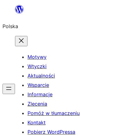
Przejdź
do
Polska
treści
Motywy
Wtyczki
Aktualności
Wsparcie
Informacje
Zlecenia
Pomóż w tłumaczeniu
Kontakt
Pobierz WordPressa