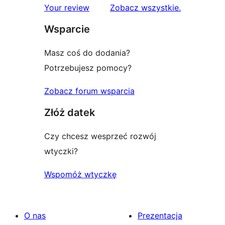
1-
recenzje
Your review
Zobacz wszystkie
.
gwiazdkowych
Wsparcie
Masz coś do dodania?
Potrzebujesz pomocy?
Zobacz forum wsparcia
Złóż datek
Czy chcesz wesprzeć rozwój
wtyczki?
Wspomóż wtyczkę
O nas
Prezentacja