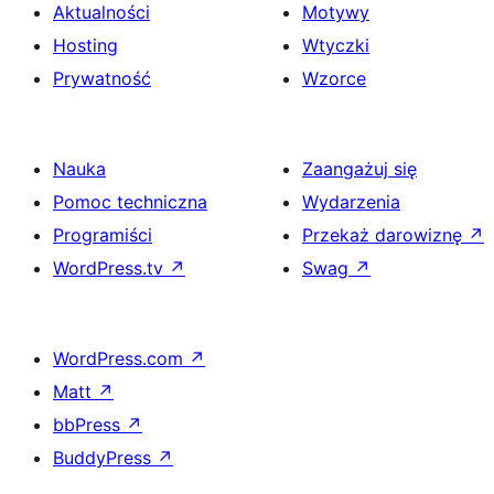
Aktualności
Motywy
Hosting
Wtyczki
Prywatność
Wzorce
Nauka
Zaangażuj się
Pomoc techniczna
Wydarzenia
Programiści
Przekaż darowiznę
↗
WordPress.tv
↗
Swag
↗
WordPress.com
↗
Matt
↗
bbPress
↗
BuddyPress
↗