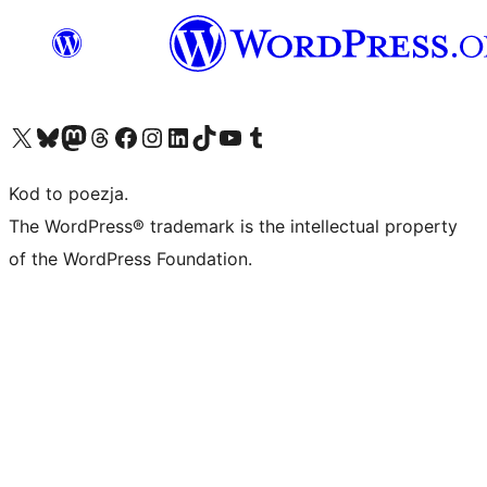
Odwiedź nasze konto X (dawniej Twitter)
Odwiedź nasze konto Bluesky
Odwiedź nasze konto na Mastodoncie
Odwiedź naszego Threadsa
Odwiedź naszego Facebooka
Odwiedź nasze konto na Instagramie
Odwiedź nasze konto na LinkedIn
Odwiedź naszego TikToka
Odwiedź nasz kanał YouTube
Odwiedź naszego Tumblra
Kod to poezja.
The WordPress® trademark is the intellectual property
of the WordPress Foundation.