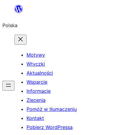
Przejdź
do
Polska
treści
Motywy
Wtyczki
Aktualności
Wsparcie
Informacje
Zlecenia
Pomóż w tłumaczeniu
Kontakt
Pobierz WordPressa