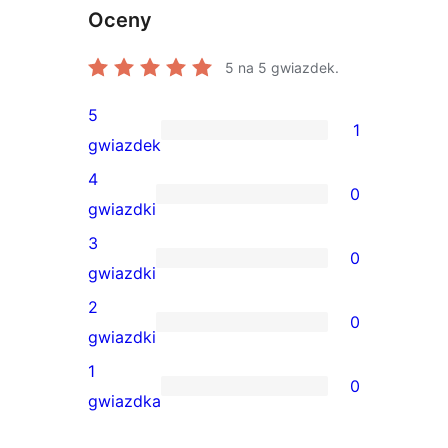
Oceny
5
na 5 gwiazdek.
5
1
1
gwiazdek
recenzja
4
0
5-
0
gwiazdki
gwiazdkowa
recenzji
3
0
4-
0
gwiazdki
gwiazdkowych
recenzji
2
0
3-
0
gwiazdki
gwiazdkowych
recenzji
1
0
2-
0
gwiazdka
gwiazdkowych
recenzji