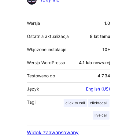
Meta
Wersja
1.0
Ostatnia aktualizacja
8 lat
temu
Włączone instalacje
10+
Wersja WordPressa
4.1 lub nowszej
Testowano do
4.7.34
Język
English (US)
Tagi
click to call
clicktocall
live call
Widok zaawansowany