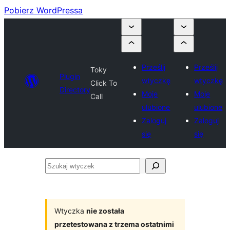
Pobierz WordPressa
Prześlij
Prześlij
Toky
Plugin
wtyczkę
wtyczkę
Click To
Directory
Moje
Moje
Call
ulubione
ulubione
Zaloguj
Zaloguj
się
się
Szukaj
wtyczek
Wtyczka
nie została
przetestowana z trzema ostatnimi