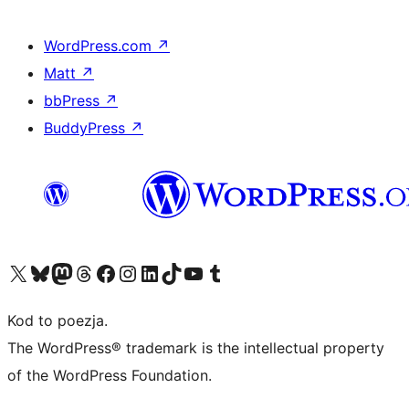
WordPress.com
↗
Matt
↗
bbPress
↗
BuddyPress
↗
Odwiedź nasze konto X (dawniej Twitter)
Odwiedź nasze konto Bluesky
Odwiedź nasze konto na Mastodoncie
Odwiedź naszego Threadsa
Odwiedź naszego Facebooka
Odwiedź nasze konto na Instagramie
Odwiedź nasze konto na LinkedIn
Odwiedź naszego TikToka
Odwiedź nasz kanał YouTube
Odwiedź naszego Tumblra
Kod to poezja.
The WordPress® trademark is the intellectual property
of the WordPress Foundation.