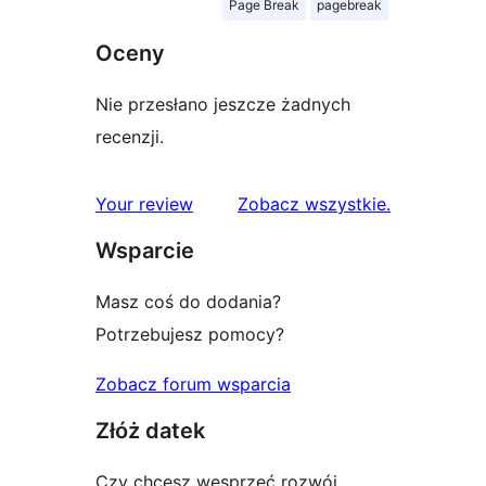
Page Break
pagebreak
Oceny
Nie przesłano jeszcze żadnych
recenzji.
recenzje
Your review
Zobacz wszystkie
.
Wsparcie
Masz coś do dodania?
Potrzebujesz pomocy?
Zobacz forum wsparcia
Złóż datek
Czy chcesz wesprzeć rozwój