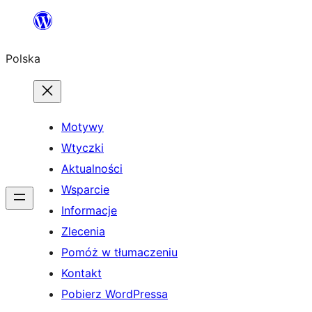
Przejdź
do
Polska
treści
Motywy
Wtyczki
Aktualności
Wsparcie
Informacje
Zlecenia
Pomóż w tłumaczeniu
Kontakt
Pobierz WordPressa