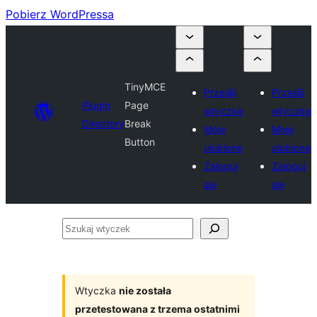
Pobierz WordPressa
TinyMCE
Prześlij
Prześlij
Plugin
Page
wtyczkę
wtyczkę
Directory
Break
Moje
Moje
Button
ulubione
ulubione
Zaloguj
Zaloguj
się
się
Szukaj
wtyczek
Wtyczka
nie została
przetestowana z trzema ostatnimi