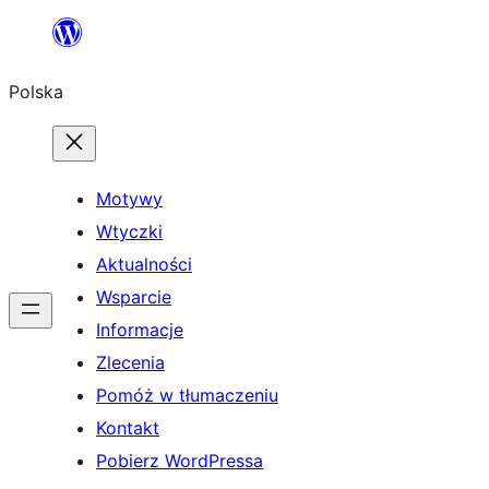
Przejdź
do
Polska
treści
Motywy
Wtyczki
Aktualności
Wsparcie
Informacje
Zlecenia
Pomóż w tłumaczeniu
Kontakt
Pobierz WordPressa