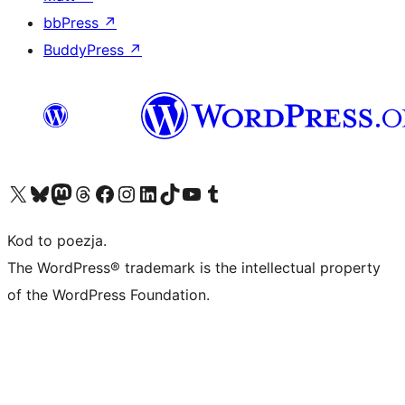
bbPress
↗
BuddyPress
↗
Odwiedź nasze konto X (dawniej Twitter)
Odwiedź nasze konto Bluesky
Odwiedź nasze konto na Mastodoncie
Odwiedź naszego Threadsa
Odwiedź naszego Facebooka
Odwiedź nasze konto na Instagramie
Odwiedź nasze konto na LinkedIn
Odwiedź naszego TikToka
Odwiedź nasz kanał YouTube
Odwiedź naszego Tumblra
Kod to poezja.
The WordPress® trademark is the intellectual property
of the WordPress Foundation.