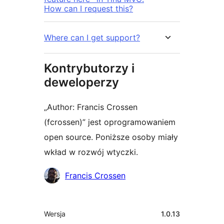
How can I request this?
Where can I get support?
Kontrybutorzy i
deweloperzy
„Author: Francis Crossen
(fcrossen)” jest oprogramowaniem
open source. Poniższe osoby miały
wkład w rozwój wtyczki.
Zaangażowani
Francis Crossen
Meta
Wersja
1.0.13