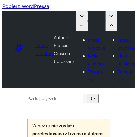
Pobierz WordPressa
Author:
Prześlij
Prześlij
Plugin
Francis
wtyczkę
wtyczkę
Directory
Crossen
Moje
Moje
(fcrossen)
ulubione
ulubione
Zaloguj
Zaloguj
się
się
Szukaj
wtyczek
Wtyczka
nie została
przetestowana z trzema ostatnimi