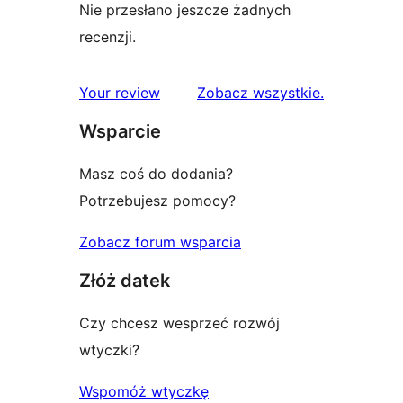
Nie przesłano jeszcze żadnych
recenzji.
recenzje
Your review
Zobacz wszystkie
.
Wsparcie
Masz coś do dodania?
Potrzebujesz pomocy?
Zobacz forum wsparcia
Złóż datek
Czy chcesz wesprzeć rozwój
wtyczki?
Wspomóż wtyczkę