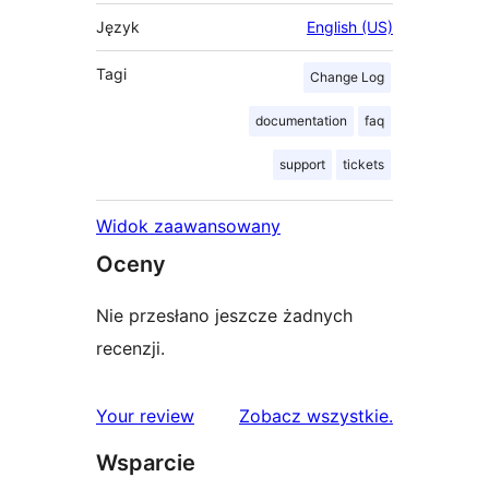
Język
English (US)
Tagi
Change Log
documentation
faq
support
tickets
Widok zaawansowany
Oceny
Nie przesłano jeszcze żadnych
recenzji.
recenzje
Your review
Zobacz wszystkie
.
Wsparcie