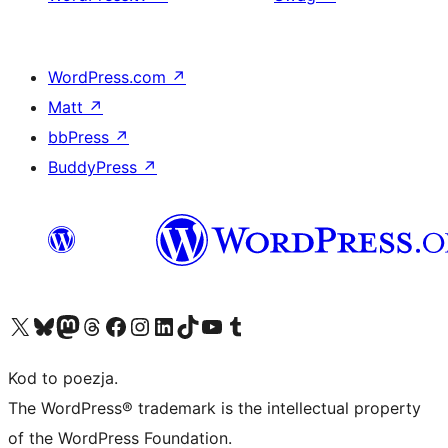
WordPress.com
↗
Matt
↗
bbPress
↗
BuddyPress
↗
Odwiedź nasze konto X (dawniej Twitter)
Odwiedź nasze konto Bluesky
Odwiedź nasze konto na Mastodoncie
Odwiedź naszego Threadsa
Odwiedź naszego Facebooka
Odwiedź nasze konto na Instagramie
Odwiedź nasze konto na LinkedIn
Odwiedź naszego TikToka
Odwiedź nasz kanał YouTube
Odwiedź naszego Tumblra
Kod to poezja.
The WordPress® trademark is the intellectual property
of the WordPress Foundation.