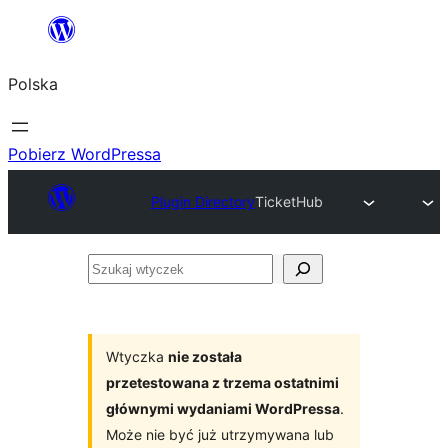
Przejdź
do
Polska
treści
Pobierz WordPressa
Plugin Directory
TicketHub
Szukaj
wtyczek
Wtyczka
nie została
przetestowana z trzema ostatnimi
głównymi wydaniami WordPressa
.
Może nie być już utrzymywana lub