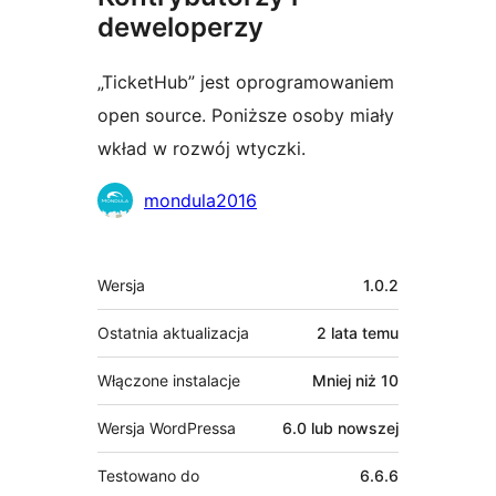
deweloperzy
„TicketHub” jest oprogramowaniem
open source. Poniższe osoby miały
wkład w rozwój wtyczki.
Zaangażowani
mondula2016
Meta
Wersja
1.0.2
Ostatnia aktualizacja
2 lata
temu
Włączone instalacje
Mniej niż 10
Wersja WordPressa
6.0 lub nowszej
Testowano do
6.6.6