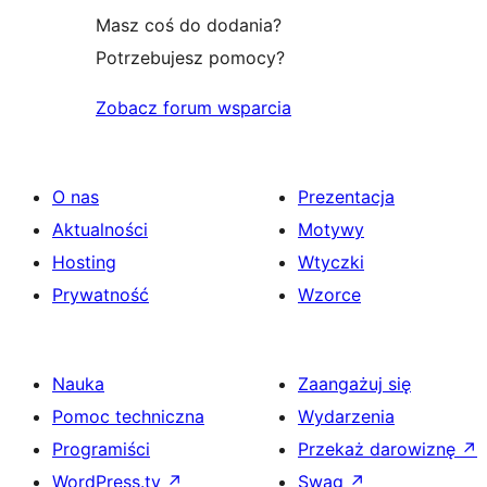
Masz coś do dodania?
Potrzebujesz pomocy?
Zobacz forum wsparcia
O nas
Prezentacja
Aktualności
Motywy
Hosting
Wtyczki
Prywatność
Wzorce
Nauka
Zaangażuj się
Pomoc techniczna
Wydarzenia
Programiści
Przekaż darowiznę
↗
WordPress.tv
↗
Swag
↗