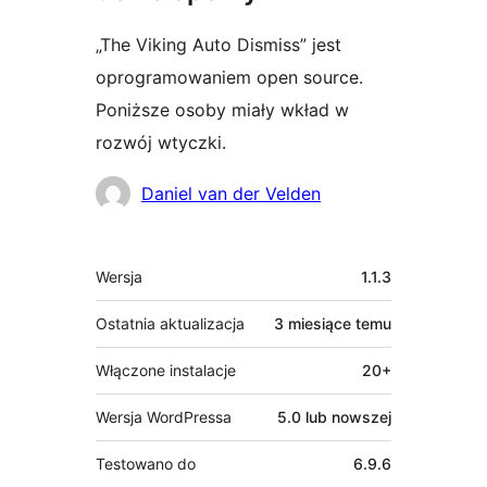
„The Viking Auto Dismiss” jest
oprogramowaniem open source.
Poniższe osoby miały wkład w
rozwój wtyczki.
Zaangażowani
Daniel van der Velden
Meta
Wersja
1.1.3
Ostatnia aktualizacja
3 miesiące
temu
Włączone instalacje
20+
Wersja WordPressa
5.0 lub nowszej
Testowano do
6.9.6