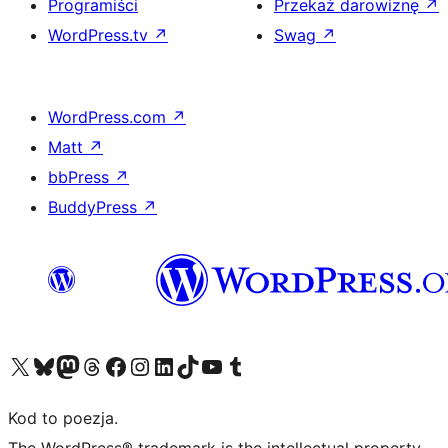
Programiści
Przekaż darowiznę
↗
WordPress.tv
↗
Swag
↗
WordPress.com
↗
Matt
↗
bbPress
↗
BuddyPress
↗
Odwiedź nasze konto X (dawniej Twitter)
Odwiedź nasze konto Bluesky
Odwiedź nasze konto na Mastodoncie
Odwiedź naszego Threadsa
Odwiedź naszego Facebooka
Odwiedź nasze konto na Instagramie
Odwiedź nasze konto na LinkedIn
Odwiedź naszego TikToka
Odwiedź nasz kanał YouTube
Odwiedź naszego Tumblra
Kod to poezja.