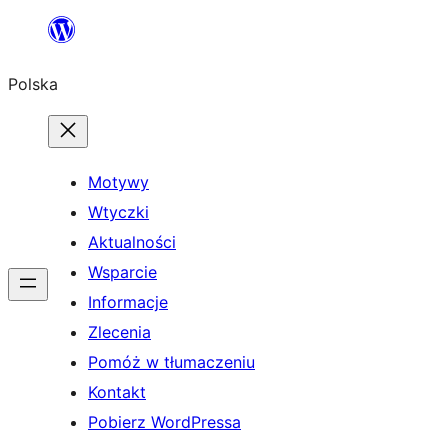
Przejdź
do
Polska
treści
Motywy
Wtyczki
Aktualności
Wsparcie
Informacje
Zlecenia
Pomóż w tłumaczeniu
Kontakt
Pobierz WordPressa