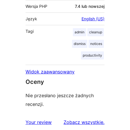
Wersja PHP
7.4 lub nowszej
Język
English (US)
Tagi
admin
cleanup
dismiss
notices
productivity
Widok zaawansowany
Oceny
Nie przesłano jeszcze żadnych
recenzji.
recenzje
Your review
Zobacz wszystkie
.