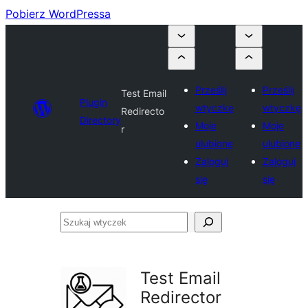
Pobierz WordPressa
Prześlij
Prześlij
Test Email
Plugin
wtyczkę
wtyczkę
Redirecto
Directory
Moje
Moje
r
ulubione
ulubione
Zaloguj
Zaloguj
się
się
Szukaj
wtyczek
Test Email
Redirector