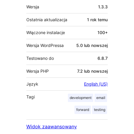
Meta
Wersja
1.3.3
Ostatnia aktualizacja
1 rok
temu
Włączone instalacje
100+
Wersja WordPressa
5.0 lub nowszej
Testowano do
6.8.7
Wersja PHP
7.2 lub nowszej
Język
English (US)
Tagi
development
email
forward
testing
Widok zaawansowany