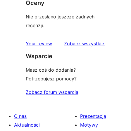
Oceny
Nie przesłano jeszcze żadnych
recenzji.
recenzje
Your review
Zobacz wszystkie
.
Wsparcie
Masz coś do dodania?
Potrzebujesz pomocy?
Zobacz forum wsparcia
O nas
Prezentacja
Aktualności
Motywy