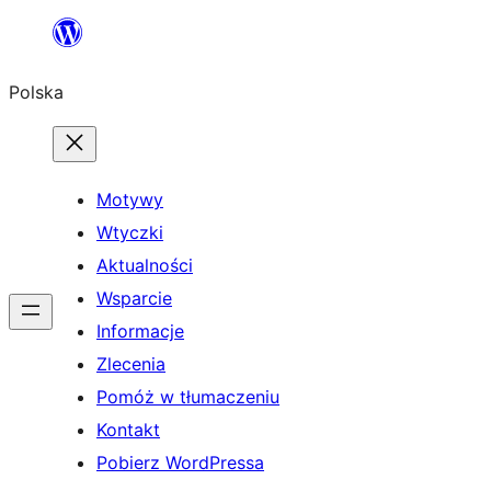
Przejdź
do
Polska
treści
Motywy
Wtyczki
Aktualności
Wsparcie
Informacje
Zlecenia
Pomóż w tłumaczeniu
Kontakt
Pobierz WordPressa