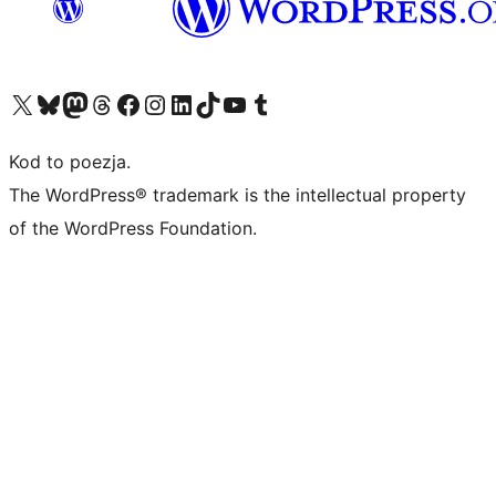
Odwiedź nasze konto X (dawniej Twitter)
Odwiedź nasze konto Bluesky
Odwiedź nasze konto na Mastodoncie
Odwiedź naszego Threadsa
Odwiedź naszego Facebooka
Odwiedź nasze konto na Instagramie
Odwiedź nasze konto na LinkedIn
Odwiedź naszego TikToka
Odwiedź nasz kanał YouTube
Odwiedź naszego Tumblra
Kod to poezja.
The WordPress® trademark is the intellectual property
of the WordPress Foundation.