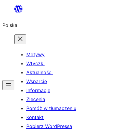
Przejdź
do
Polska
treści
Motywy
Wtyczki
Aktualności
Wsparcie
Informacje
Zlecenia
Pomóż w tłumaczeniu
Kontakt
Pobierz WordPressa