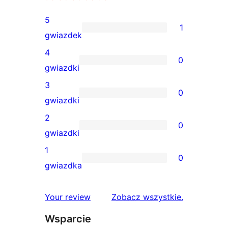
5
1
1
gwiazdek
recenzja
4
0
5-
0
gwiazdki
gwiazdkowa
recenzji
3
0
4-
0
gwiazdki
gwiazdkowych
recenzji
2
0
3-
0
gwiazdki
gwiazdkowych
recenzji
1
0
2-
0
gwiazdka
gwiazdkowych
recenzji
1-
recenzje
Your review
Zobacz wszystkie
.
gwiazdkowych
Wsparcie