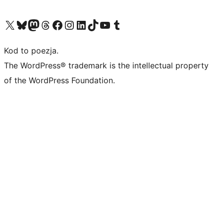
Odwiedź nasze konto X (dawniej Twitter)
Odwiedź nasze konto Bluesky
Odwiedź nasze konto na Mastodoncie
Odwiedź naszego Threadsa
Odwiedź naszego Facebooka
Odwiedź nasze konto na Instagramie
Odwiedź nasze konto na LinkedIn
Odwiedź naszego TikToka
Odwiedź nasz kanał YouTube
Odwiedź naszego Tumblra
Kod to poezja.
The WordPress® trademark is the intellectual property
of the WordPress Foundation.