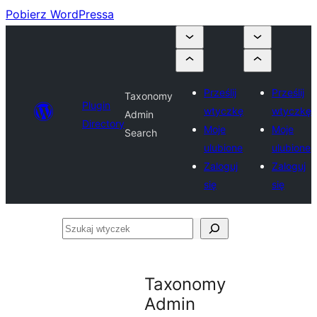
Pobierz WordPressa
Prześlij
Prześlij
Taxonomy
Plugin
wtyczkę
wtyczkę
Admin
Directory
Moje
Moje
Search
ulubione
ulubione
Zaloguj
Zaloguj
się
się
Szukaj
wtyczek
Taxonomy
Admin