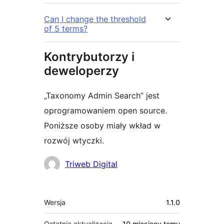
Can I change the threshold
of 5 terms?
Kontrybutorzy i
deweloperzy
„Taxonomy Admin Search” jest
oprogramowaniem open source.
Poniższe osoby miały wkład w
rozwój wtyczki.
Zaangażowani
Triweb Digital
Meta
Wersja
1.1.0
Ostatnia aktualizacja
10 miesięcy
temu