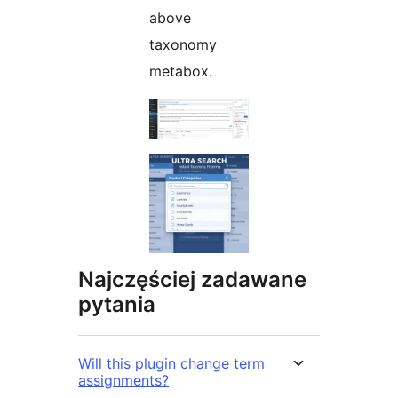
above
taxonomy
metabox.
Najczęściej zadawane
pytania
Will this plugin change term
assignments?