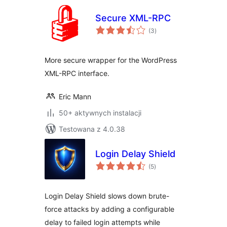
Secure XML-RPC
wszystkich
(3
)
ocen
More secure wrapper for the WordPress
XML-RPC interface.
Eric Mann
50+ aktywnych instalacji
Testowana z 4.0.38
Login Delay Shield
wszystkich
(5
)
ocen
Login Delay Shield slows down brute-
force attacks by adding a configurable
delay to failed login attempts while