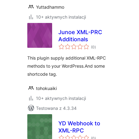
Yuttadhammo
10+ aktywnych instalacji
Junoe XML-PRC
Additionals
wszystkich
(0
)
ocen
This plugin supply additional XML-RPC
methods to your WordPress.And some
shortcode tag.
tohokuaiki
10+ aktywnych instalacji
Testowana z 4.3.34
YD Webhook to
XML-RPC
wszystkich
(0
)