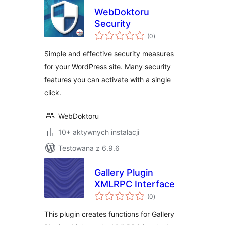
WebDoktoru
Security
wszystkich
(0
)
ocen
Simple and effective security measures
for your WordPress site. Many security
features you can activate with a single
click.
WebDoktoru
10+ aktywnych instalacji
Testowana z 6.9.6
Gallery Plugin
XMLRPC Interface
wszystkich
(0
)
ocen
This plugin creates functions for Gallery