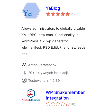
YaBlog
wszystkich
(1
)
ocen
Allows administrators to globally disable
XML-RPC, new emoji functionality in
WordPress 4.2, wp generator,
wlwmanifest, RSD EditURI and rss/feeds
on t …
Anton Paramonov
20+ aktywnych instalacji
Testowana z 4.2.39
WP Snakemember
Integration
wszystkich
(0
)
ocen