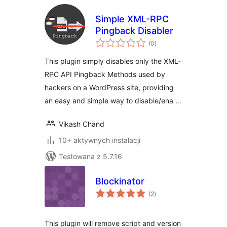
Simple XML-RPC
Pingback Disabler
wszystkich
(0
)
ocen
This plugin simply disables only the XML-
RPC API Pingback Methods used by
hackers on a WordPress site, providing
an easy and simple way to disable/ena …
Vikash Chand
10+ aktywnych instalacji
Testowana z 5.7.16
Blockinator
wszystkich
(2
)
ocen
This plugin will remove script and version