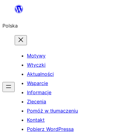
Przejdź
do
Polska
treści
Motywy
Wtyczki
Aktualności
Wsparcie
Informacje
Zlecenia
Pomóż w tłumaczeniu
Kontakt
Pobierz WordPressa