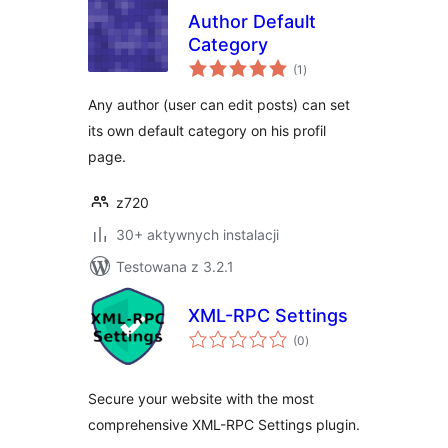
Author Default
Category
wszystkich
(1
)
ocen
Any author (user can edit posts) can set
its own default category on his profil
page.
z720
30+ aktywnych instalacji
Testowana z 3.2.1
XML-RPC Settings
wszystkich
(0
)
ocen
Secure your website with the most
comprehensive XML-RPC Settings plugin.