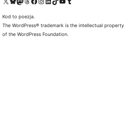
Odwiedź nasze konto X (dawniej Twitter)
Odwiedź nasze konto Bluesky
Odwiedź nasze konto na Mastodoncie
Odwiedź naszego Threadsa
Odwiedź naszego Facebooka
Odwiedź nasze konto na Instagramie
Odwiedź nasze konto na LinkedIn
Odwiedź naszego TikToka
Odwiedź nasz kanał YouTube
Odwiedź naszego Tumblra
Kod to poezja.
The WordPress® trademark is the intellectual property
of the WordPress Foundation.