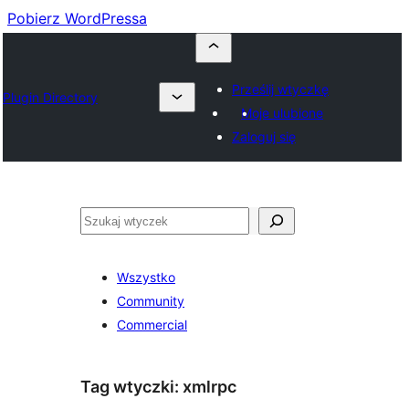
Pobierz WordPressa
Prześlij wtyczkę
Plugin Directory
Moje ulubione
Zaloguj się
Szukaj
Wszystko
Community
Commercial
Tag wtyczki:
xmlrpc