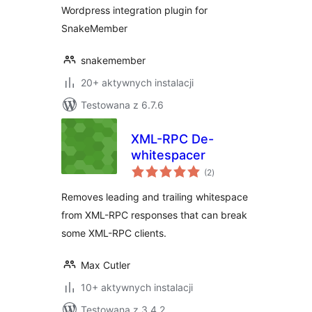
Wordpress integration plugin for
SnakeMember
snakemember
20+ aktywnych instalacji
Testowana z 6.7.6
XML-RPC De-
whitespacer
wszystkich
(2
)
ocen
Removes leading and trailing whitespace
from XML-RPC responses that can break
some XML-RPC clients.
Max Cutler
10+ aktywnych instalacji
Testowana z 3.4.2