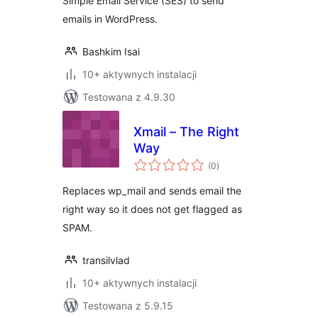
Simple Email Service (SES) to send
emails in WordPress.
Bashkim Isai
10+ aktywnych instalacji
Testowana z 4.9.30
Xmail – The Right
Way
wszystkich
(0
)
ocen
Replaces wp_mail and sends email the
right way so it does not get flagged as
SPAM.
transilvlad
10+ aktywnych instalacji
Testowana z 5.9.15