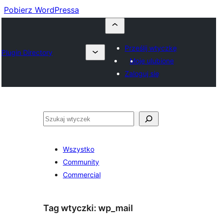
Pobierz WordPressa
Prześlij wtyczkę
Plugin Directory
Moje ulubione
Zaloguj się
Szukaj
Wszystko
Community
Commercial
Tag wtyczki:
wp_mail