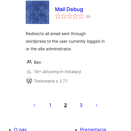
Mail Debug
wszystkich
(0
)
ocen
Redirects all email sent through
wordpress to the user currently logged in
or the site administrator.
Ben
10+ aktywnych instalacji
Testowana z 2.7.1
Stronicowanie
wpisów
1
2
3
O nas
Prezentacja