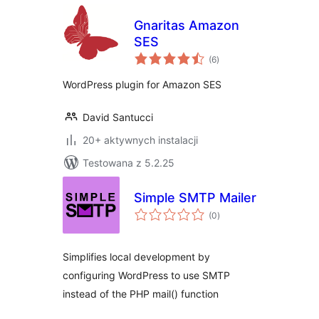
Gnaritas Amazon
SES
wszystkich
(6
)
ocen
WordPress plugin for Amazon SES
David Santucci
20+ aktywnych instalacji
Testowana z 5.2.25
Simple SMTP Mailer
wszystkich
(0
)
ocen
Simplifies local development by
configuring WordPress to use SMTP
instead of the PHP mail() function