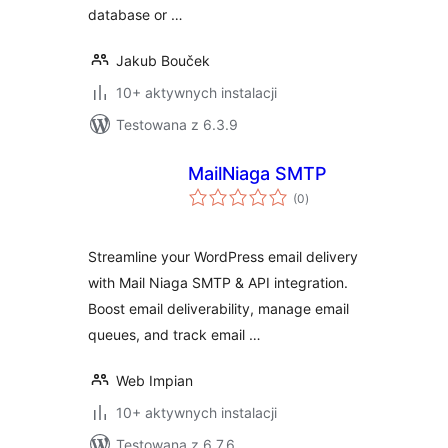
database or …
Jakub Bouček
10+ aktywnych instalacji
Testowana z 6.3.9
MailNiaga SMTP
wszystkich
(0
)
ocen
Streamline your WordPress email delivery
with Mail Niaga SMTP & API integration.
Boost email deliverability, manage email
queues, and track email …
Web Impian
10+ aktywnych instalacji
Testowana z 6.7.6