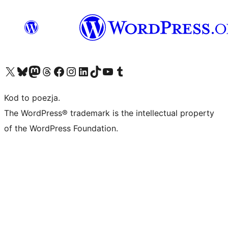
Odwiedź nasze konto X (dawniej Twitter)
Odwiedź nasze konto Bluesky
Odwiedź nasze konto na Mastodoncie
Odwiedź naszego Threadsa
Odwiedź naszego Facebooka
Odwiedź nasze konto na Instagramie
Odwiedź nasze konto na LinkedIn
Odwiedź naszego TikToka
Odwiedź nasz kanał YouTube
Odwiedź naszego Tumblra
Kod to poezja.
The WordPress® trademark is the intellectual property
of the WordPress Foundation.