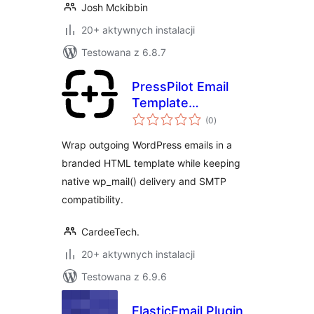
Josh Mckibbin
20+ aktywnych instalacji
Testowana z 6.8.7
PressPilot Email
Template
wszystkich
Customizer
(0
)
ocen
Wrap outgoing WordPress emails in a
branded HTML template while keeping
native wp_mail() delivery and SMTP
compatibility.
CardeeTech.
20+ aktywnych instalacji
Testowana z 6.9.6
ElasticEmail Plugin