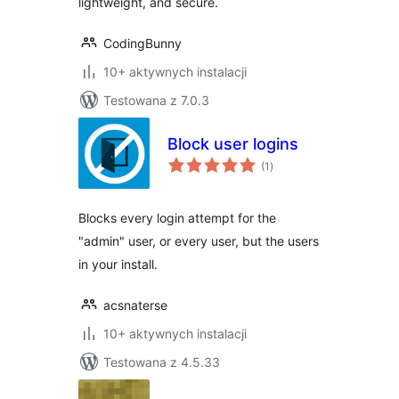
lightweight, and secure.
CodingBunny
10+ aktywnych instalacji
Testowana z 7.0.3
Block user logins
wszystkich
(1
)
ocen
Blocks every login attempt for the
"admin" user, or every user, but the users
in your install.
acsnaterse
10+ aktywnych instalacji
Testowana z 4.5.33