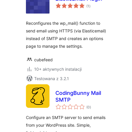
wszystkich
(1
)
ocen
Reconfigures the wp_mail() function to
send email using HTTPS (via Elasticemail)
instead of SMTP and creates an options
page to manage the settings.
cubefeed
10+ aktywnych instalacji
Testowana z 3.2.1
CodingBunny Mail
SMTP
wszystkich
(0
)
ocen
Configure an SMTP server to send emails
from your WordPress site. Simple,