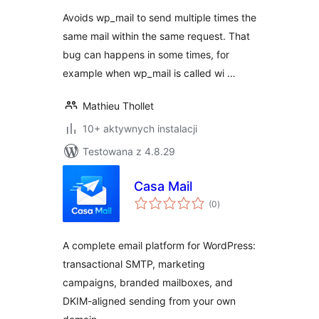
Avoids wp_mail to send multiple times the
same mail within the same request. That
bug can happens in some times, for
example when wp_mail is called wi …
Mathieu Thollet
10+ aktywnych instalacji
Testowana z 4.8.29
Casa Mail
wszystkich
(0
)
ocen
A complete email platform for WordPress:
transactional SMTP, marketing
campaigns, branded mailboxes, and
DKIM-aligned sending from your own