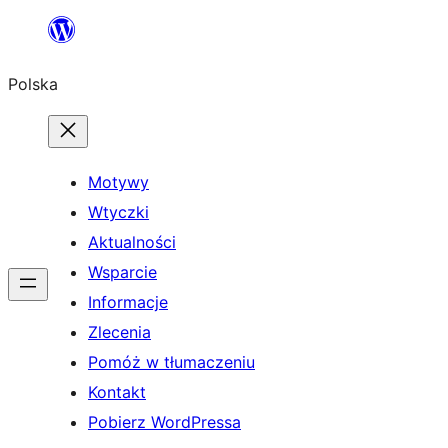
Przejdź
do
Polska
treści
Motywy
Wtyczki
Aktualności
Wsparcie
Informacje
Zlecenia
Pomóż w tłumaczeniu
Kontakt
Pobierz WordPressa