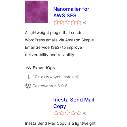
Nanomailer for
AWS SES
wszystkich
(0
)
ocen
A lightweight plugin that sends all
WordPress emails via Amazon Simple
Email Service (SES) to improve
deliverability and reliability.
ExpandOps
10+ aktywnych instalacji
Testowana z 6.9.6
Inesta Send Mail
Copy
wszystkich
(0
)
ocen
Inesta Send Mail Copy is a lightweight