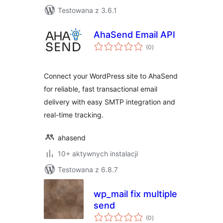
Testowana z 3.6.1
AhaSend Email API
wszystkich
(0
)
ocen
Connect your WordPress site to AhaSend
for reliable, fast transactional email
delivery with easy SMTP integration and
real-time tracking.
ahasend
10+ aktywnych instalacji
Testowana z 6.8.7
wp_mail fix multiple
send
wszystkich
(0
)
ocen