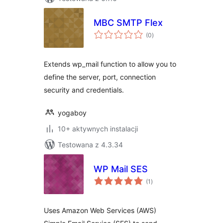
MBC SMTP Flex
wszystkich
(0
)
ocen
Extends wp_mail function to allow you to
define the server, port, connection
security and credentials.
yogaboy
10+ aktywnych instalacji
Testowana z 4.3.34
WP Mail SES
wszystkich
(1
)
ocen
Uses Amazon Web Services (AWS)