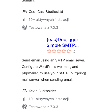
domain.
CodeCasaStudiosLtd
10+ aktywnych instalacji
Testowana z 7.0.3
{eac}Doojigger
Simple SMTP
wszystkich
Extension for
(0
)
ocen
WordPress
Send email using an SMTP email sever.
Configure WordPress wp_mail, and
phpmailer, to use your SMTP (outgoing)
mail server when sending email.
Kevin Burkholder
10+ aktywnych instalacji
Testowana z 7.0.3