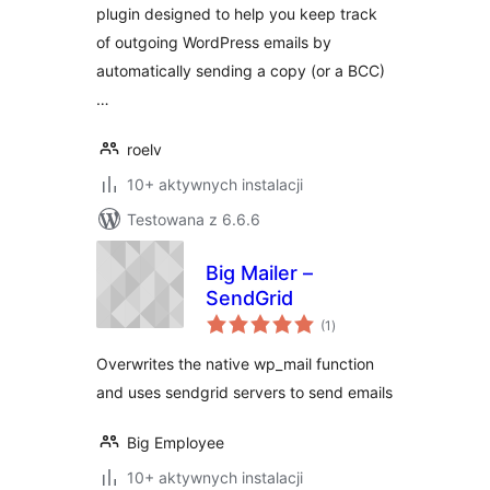
plugin designed to help you keep track
of outgoing WordPress emails by
automatically sending a copy (or a BCC)
…
roelv
10+ aktywnych instalacji
Testowana z 6.6.6
Big Mailer –
SendGrid
wszystkich
(1
)
ocen
Overwrites the native wp_mail function
and uses sendgrid servers to send emails
Big Employee
10+ aktywnych instalacji