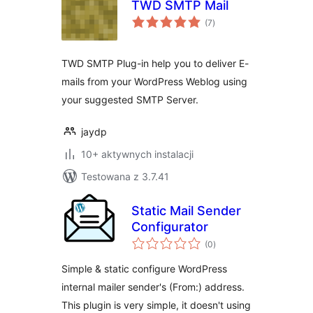
TWD SMTP Mail
wszystkich
(7
)
ocen
TWD SMTP Plug-in help you to deliver E-
mails from your WordPress Weblog using
your suggested SMTP Server.
jaydp
10+ aktywnych instalacji
Testowana z 3.7.41
Static Mail Sender
Configurator
wszystkich
(0
)
ocen
Simple & static configure WordPress
internal mailer sender's (From:) address.
This plugin is very simple, it doesn't using