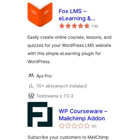
Fox LMS –
eLearning &
wszystkich
Kreator kursów i
(18
)
ocen
szkoleń
Easily create online courses, lessons, and
quizzes for your WordPress LMS website
with this simple eLearning plugin for
WordPress.
Ays Pro
70+ aktywnych instalacji
Testowana z 7.0.3
WP Courseware –
Mailchimp Addon
wszystkich
(0
)
ocen
Subscribe your customers to MailChimp