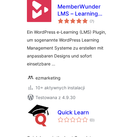
MemberWunder
LMS – Learning
wszystkich
Management
(7
)
ocen
System – Ein
Ein WordPress e-Learning (LMS) Plugin,
WordPress e-
um sogenannte WordPress Learning
Learning Plugin
Management Systeme zu erstellen mit
anpassbaren Designs und sofort
einsetzbare …
ezmarketing
10+ aktywnych instalacji
Testowana z 4.9.30
Quick Learn
wszystkich
(0
)
ocen