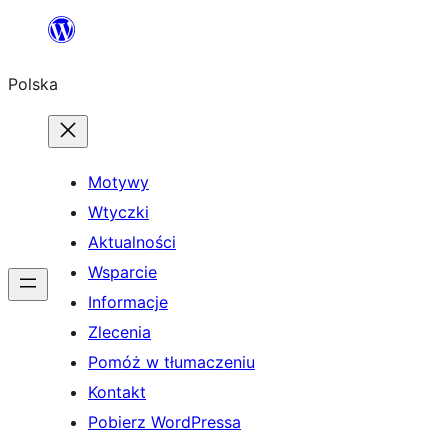
Przejdź
do
Polska
treści
Motywy
Wtyczki
Aktualności
Wsparcie
Informacje
Zlecenia
Pomóż w tłumaczeniu
Kontakt
Pobierz WordPressa