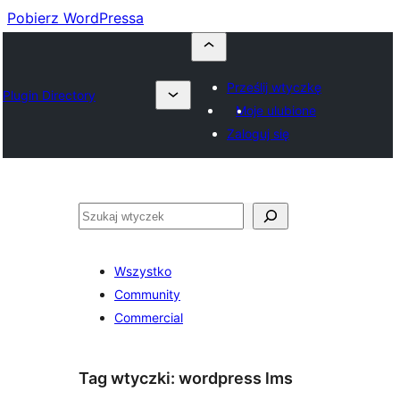
Pobierz WordPressa
Prześlij wtyczkę
Plugin Directory
Moje ulubione
Zaloguj się
Szukaj
Wszystko
Community
Commercial
Tag wtyczki:
wordpress lms