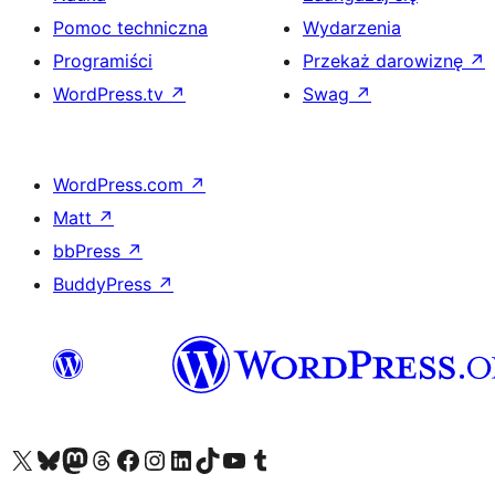
Pomoc techniczna
Wydarzenia
Programiści
Przekaż darowiznę
↗
WordPress.tv
↗
Swag
↗
WordPress.com
↗
Matt
↗
bbPress
↗
BuddyPress
↗
Odwiedź nasze konto X (dawniej Twitter)
Odwiedź nasze konto Bluesky
Odwiedź nasze konto na Mastodoncie
Odwiedź naszego Threadsa
Odwiedź naszego Facebooka
Odwiedź nasze konto na Instagramie
Odwiedź nasze konto na LinkedIn
Odwiedź naszego TikToka
Odwiedź nasz kanał YouTube
Odwiedź naszego Tumblra