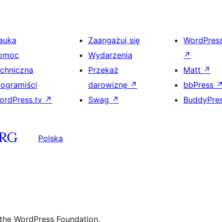
auka
Zaangażuj się
WordPres
omoc
Wydarzenia
↗
echniczna
Przekaż
Matt
↗
rogramiści
darowiznę
↗
bbPress
ordPress.tv
↗
Swag
↗
BuddyPre
Polska
 the WordPress Foundation.