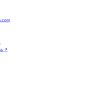
s.com
↗
ss
↗