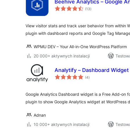
Beehive Analytics – Google A
wszystkich
(13
)
ocen
View visitor stats and track user behavior from within
plugin with dashboard reports and Google Tag Manage
WPMU DEV – Your All-in-One WordPress Platform
20 000+ aktywnych instalacji
Testowa
Analytify – Dashboard Widget 
wszystkich
(4
)
ocen
Google Analytics Dashboard widget is a Free Add-on fo
plugin to show Google Analytics widget at WordPress 
Adnan
10 000+ aktywnych instalacji
Testow