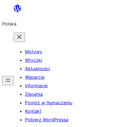
Przejdź
do
Polska
treści
Motywy
Wtyczki
Aktualności
Wsparcie
Informacje
Zlecenia
Pomóż w tłumaczeniu
Kontakt
Pobierz WordPressa