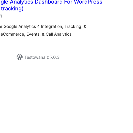
ogle Analytics Dashboard For WordPress
 tracking)
wszystkich
7
)
ocen
or Google Analytics 4 Integration, Tracking, &
eCommerce, Events, & Call Analytics
Testowana z 7.0.3