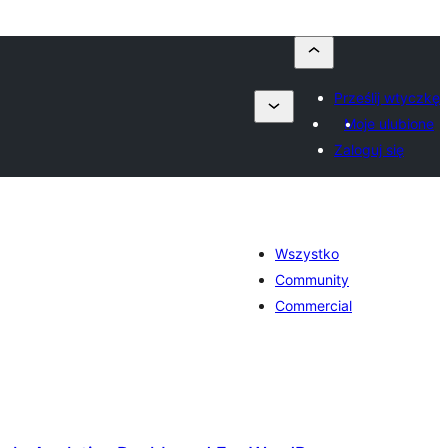
Prześlij wtyczkę
Moje ulubione
Zaloguj się
Wszystko
Community
Commercial