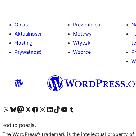
O nas
Prezentacja
N
Aktualności
Motywy
P
Hosting
Wtyczki
t
Prywatność
Wzorce
P
W
Odwiedź nasze konto X (dawniej Twitter)
Odwiedź nasze konto Bluesky
Odwiedź nasze konto na Mastodoncie
Odwiedź naszego Threadsa
Odwiedź naszego Facebooka
Odwiedź nasze konto na Instagramie
Odwiedź nasze konto na LinkedIn
Odwiedź naszego TikToka
Odwiedź nasz kanał YouTube
Odwiedź naszego Tumblra
Kod to poezja.
The WordPress® trademark is the intellectual property of