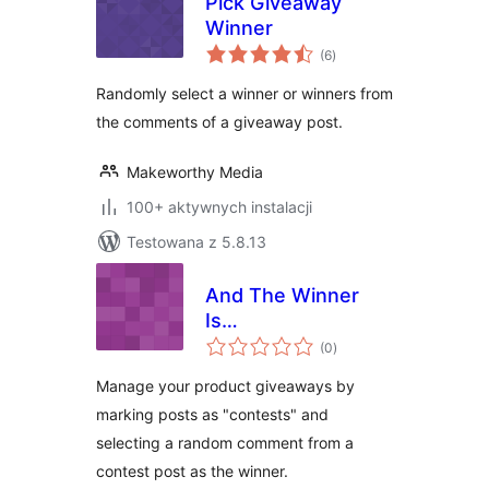
Pick Giveaway
Winner
wszystkich
(6
)
ocen
Randomly select a winner or winners from
the comments of a giveaway post.
Makeworthy Media
100+ aktywnych instalacji
Testowana z 5.8.13
And The Winner
Is…
wszystkich
(0
)
ocen
Manage your product giveaways by
marking posts as "contests" and
selecting a random comment from a
contest post as the winner.