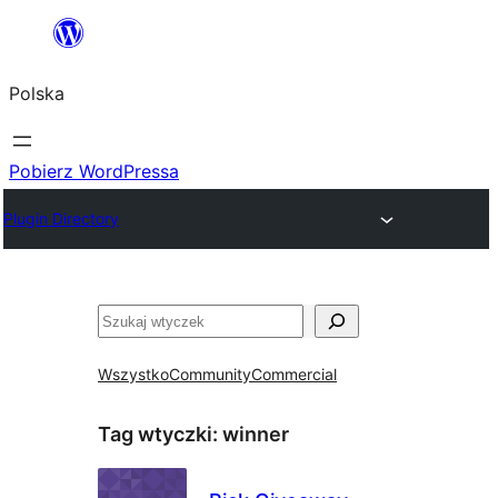
Przejdź
do
Polska
treści
Pobierz WordPressa
Plugin Directory
Szukaj
Wszystko
Community
Commercial
Tag wtyczki:
winner