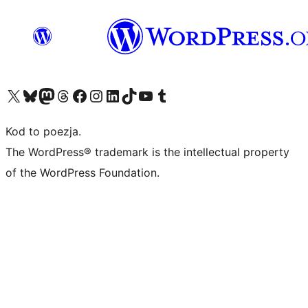
Odwiedź nasze konto X (dawniej Twitter)
Odwiedź nasze konto Bluesky
Odwiedź nasze konto na Mastodoncie
Odwiedź naszego Threadsa
Odwiedź naszego Facebooka
Odwiedź nasze konto na Instagramie
Odwiedź nasze konto na LinkedIn
Odwiedź naszego TikToka
Odwiedź nasz kanał YouTube
Odwiedź naszego Tumblra
Kod to poezja.
The WordPress® trademark is the intellectual property
of the WordPress Foundation.