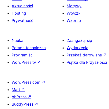
Aktualności
Motywy
Hosting
Wtyczki
Prywatność
Wzorce
Nauka
Zaangażuj się
Pomoc techniczna
Wydarzenia
Programiści
Przekaż darowiznę
↗
WordPress.tv
↗
Piątka dla Przyszłości
WordPress.com
↗
Matt
↗
bbPress
↗
BuddyPress
↗