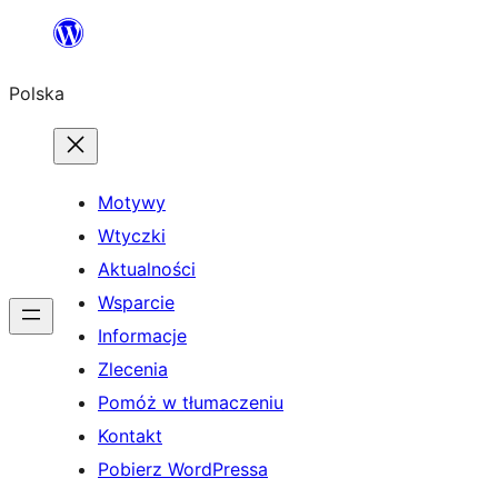
Przejdź
do
Polska
treści
Motywy
Wtyczki
Aktualności
Wsparcie
Informacje
Zlecenia
Pomóż w tłumaczeniu
Kontakt
Pobierz WordPressa