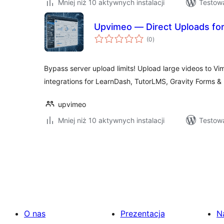
Mniej niż 10 aktywnych instalacji
Testow
Upvimeo — Direct Uploads fo
wszystkich
(0
)
ocen
Bypass server upload limits! Upload large videos to Vi
integrations for LearnDash, TutorLMS, Gravity Forms &
upvimeo
Mniej niż 10 aktywnych instalacji
Testowa
Stronicowanie
wpisów
O nas
Prezentacja
N