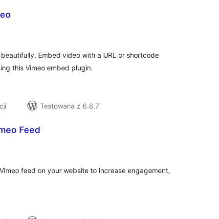
meo
szystkich
cen
beautifully. Embed video with a URL or shortcode
ing this Vimeo embed plugin.
cji
Testowana z 6.8.7
imeo Feed
szystkich
cen
 Vimeo feed on your website to increase engagement,