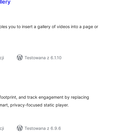
lery
szystkich
cen
les you to insert a gallery of videos into a page or
cji
Testowana z 6.1.10
szystkich
cen
ootprint, and track engagement by replacing
rt, privacy-focused static player.
cji
Testowana z 6.9.6