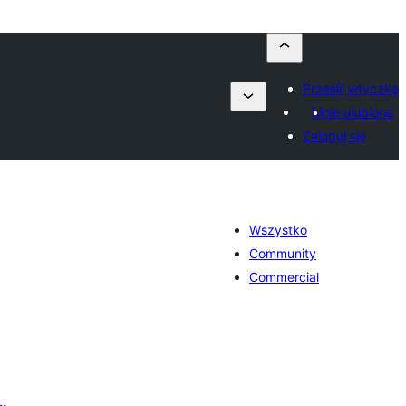
Prześlij wtyczkę
Moje ulubione
Zaloguj się
Wszystko
Community
Commercial