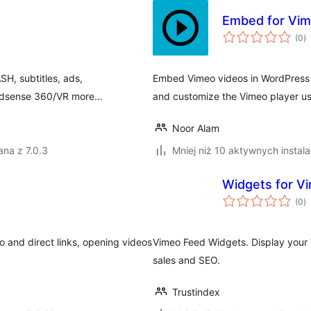
Embed for Vi
w
(0
)
o
H, subtitles, ads,
Embed Vimeo videos in WordPress 
Adsense 360/VR more…
and customize the Vimeo player us
Noor Alam
na z 7.0.3
Mniej niż 10 aktywnych instala
Widgets for V
w
(0
)
o
 and direct links, opening videos
Vimeo Feed Widgets. Display your
sales and SEO.
Trustindex