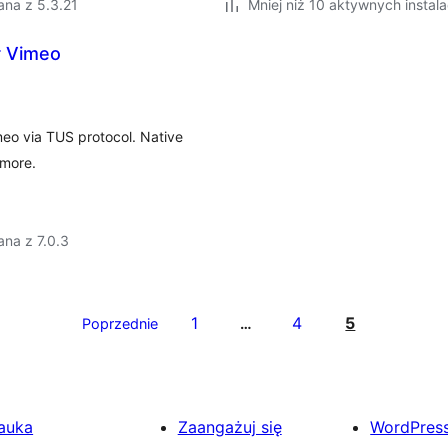
ana z 5.3.21
Mniej niż 10 aktywnych instala
r Vimeo
meo via TUS protocol. Native
 more.
na z 7.0.3
1
4
5
Poprzednie
…
auka
Zaangażuj się
WordPres