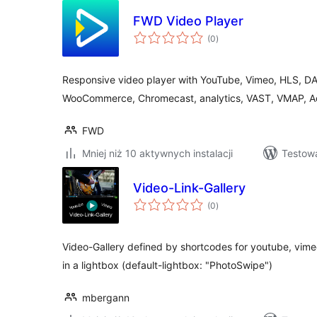
FWD Video Player
wszystkich
(0
)
ocen
Responsive video player with YouTube, Vimeo, HLS, DAS
WooCommerce, Chromecast, analytics, VAST, VMAP, 
FWD
Mniej niż 10 aktywnych instalacji
Testowa
Video-Link-Gallery
wszystkich
(0
)
ocen
Video-Gallery defined by shortcodes for youtube, vimeo
in a lightbox (default-lightbox: "PhotoSwipe")
mbergann