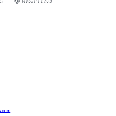
cji
Testowana z 7.0.3
s.com