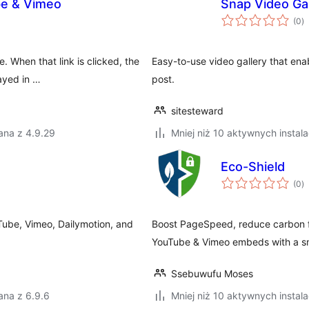
be & Vimeo
Snap Video Gal
w
(0
)
o
. When that link is clicked, the
Easy-to-use video gallery that enab
ayed in …
post.
sitesteward
ana z 4.9.29
Mniej niż 10 aktywnych instala
Eco-Shield
w
(0
)
o
Tube, Vimeo, Dailymotion, and
Boost PageSpeed, reduce carbon f
YouTube & Vimeo embeds with a sma
Ssebuwufu Moses
ana z 6.9.6
Mniej niż 10 aktywnych instala