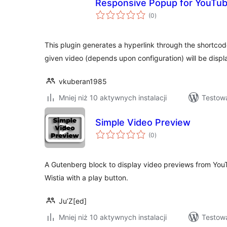
Responsive Popup for YouTu
wszystkich
(0
)
ocen
This plugin generates a hyperlink through the shortcode
given video (depends upon configuration) will be displ
vkuberan1985
Mniej niż 10 aktywnych instalacji
Testow
Simple Video Preview
wszystkich
(0
)
ocen
A Gutenberg block to display video previews from You
Wistia with a play button.
Ju’Z[ed]
Mniej niż 10 aktywnych instalacji
Testow