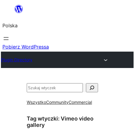
Przejdź
do
Polska
treści
Pobierz WordPressa
Plugin Directory
Szukaj
Wszystko
Community
Commercial
Tag wtyczki:
Vimeo video
gallery