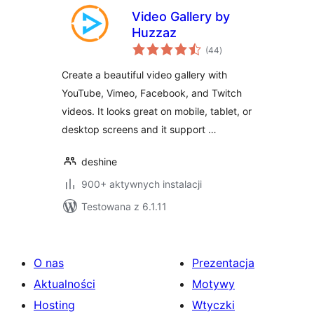
Video Gallery by
Huzzaz
wszystkich
(44
)
ocen
Create a beautiful video gallery with
YouTube, Vimeo, Facebook, and Twitch
videos. It looks great on mobile, tablet, or
desktop screens and it support …
deshine
900+ aktywnych instalacji
Testowana z 6.1.11
O nas
Prezentacja
Aktualności
Motywy
Hosting
Wtyczki