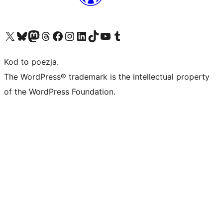
Odwiedź nasze konto X (dawniej Twitter)
Odwiedź nasze konto Bluesky
Odwiedź nasze konto na Mastodoncie
Odwiedź naszego Threadsa
Odwiedź naszego Facebooka
Odwiedź nasze konto na Instagramie
Odwiedź nasze konto na LinkedIn
Odwiedź naszego TikToka
Odwiedź nasz kanał YouTube
Odwiedź naszego Tumblra
Kod to poezja.
The WordPress® trademark is the intellectual property
of the WordPress Foundation.