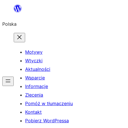
Przejdź
do
Polska
treści
Motywy
Wtyczki
Aktualności
Wsparcie
Informacje
Zlecenia
Pomóż w tłumaczeniu
Kontakt
Pobierz WordPressa