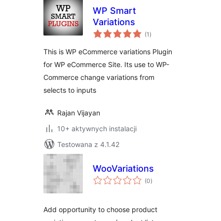
WP Smart
Variations
wszystkich
(1
)
ocen
This is WP eCommerce variations Plugin
for WP eCommerce Site. Its use to WP-
Commerce change variations from
selects to inputs
Rajan Vijayan
10+ aktywnych instalacji
Testowana z 4.1.42
WooVariations
wszystkich
(0
)
ocen
Add opportunity to choose product