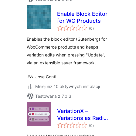
Enable Block Editor
for WC Products
wszystkich
(0
)
ocen
Enables the block editor (Gutenberg) for
WooCommerce products and keeps
variation edits when pressing "Update",
via an extensible saver framework.
Jose Conti
Mniej niż 10 aktywnych instalacji
Testowana z 7.0.3
VariationX –
Variations as Radio
wszystkich
Buttons for
(0
)
ocen
WooCommerce