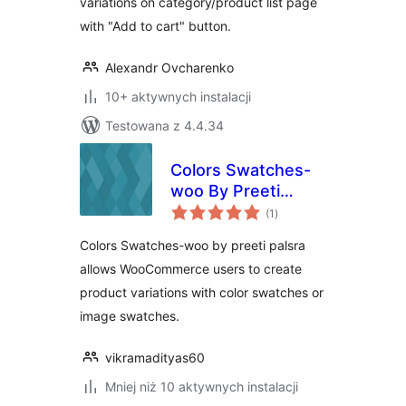
variations on category/product list page
with "Add to cart" button.
Alexandr Ovcharenko
10+ aktywnych instalacji
Testowana z 4.4.34
Colors Swatches-
woo By Preeti
wszystkich
Palsra
(1
)
ocen
Colors Swatches-woo by preeti palsra
allows WooCommerce users to create
product variations with color swatches or
image swatches.
vikramadityas60
Mniej niż 10 aktywnych instalacji