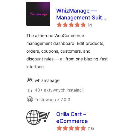
WhizManage —
Management Suite
wszystkich
for WooCommerce
(2
)
ocen
The all-in-one WooCommerce
management dashboard. Edit products,
orders, coupons, customers, and
discount rules — all from one blazing-fast
interface.
whizmanage
40+ aktywnych instalacji
Testowana z 7.0.3
Orilla Cart –
eCommerce
wszystkich
(18
)
ocen