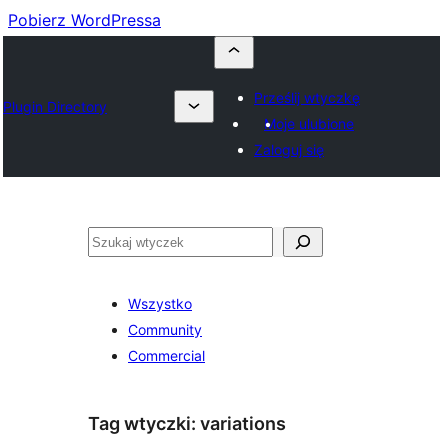
Pobierz WordPressa
Prześlij wtyczkę
Plugin Directory
Moje ulubione
Zaloguj się
Szukaj
Wszystko
Community
Commercial
Tag wtyczki:
variations