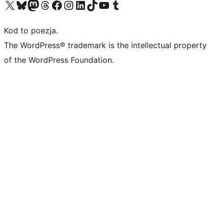
Odwiedź nasze konto X (dawniej Twitter)
Odwiedź nasze konto Bluesky
Odwiedź nasze konto na Mastodoncie
Odwiedź naszego Threadsa
Odwiedź naszego Facebooka
Odwiedź nasze konto na Instagramie
Odwiedź nasze konto na LinkedIn
Odwiedź naszego TikToka
Odwiedź nasz kanał YouTube
Odwiedź naszego Tumblra
Kod to poezja.
The WordPress® trademark is the intellectual property
of the WordPress Foundation.