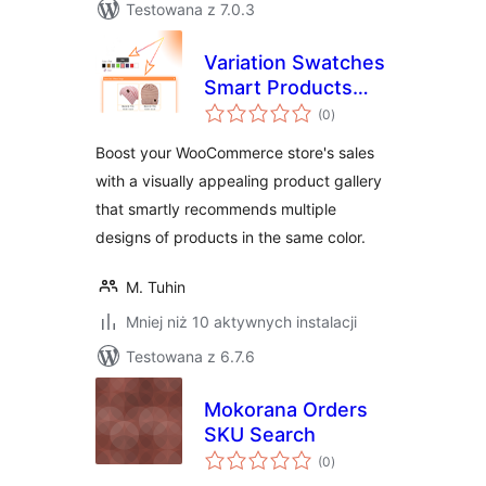
Testowana z 7.0.3
Variation Swatches
Smart Products
wszystkich
Gallery for
(0
)
ocen
WooCommerce
Boost your WooCommerce store's sales
with a visually appealing product gallery
that smartly recommends multiple
designs of products in the same color.
M. Tuhin
Mniej niż 10 aktywnych instalacji
Testowana z 6.7.6
Mokorana Orders
SKU Search
wszystkich
(0
)
ocen