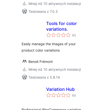
Mniej niż 10 aktywnych instalacji
Testowana z 7.0.3
Tools for color
variations.
wszystkich
(0
)
ocen
Easily manage the images of your
product color variations
Benoit Frémont
Mniej niż 10 aktywnych instalacji
Testowana z 5.8.14
Variation Hub
wszystkich
(0
)
ocen
Professional WooCommerce variation