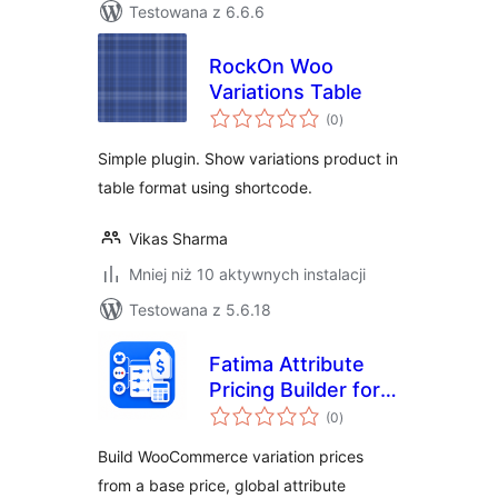
Testowana z 6.6.6
RockOn Woo
Variations Table
wszystkich
(0
)
ocen
Simple plugin. Show variations product in
table format using shortcode.
Vikas Sharma
Mniej niż 10 aktywnych instalacji
Testowana z 5.6.18
Fatima Attribute
Pricing Builder for
wszystkich
WooCommerce
(0
)
ocen
Build WooCommerce variation prices
from a base price, global attribute