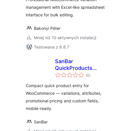
management with Excel-like spreadsheet
interface for bulk editing.
Bakonyi Péter
Mniej niż 10 aktywnych instalacji
Testowana z 6.8.7
SanBar
QuickProducts
wszystkich
Entry for
(0
)
ocen
WooCommerce
Compact quick product entry for
WooCommerce — variations, attributes,
promotional pricing and custom fields,
mobile-ready.
SanBar