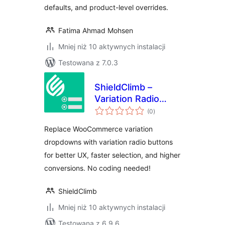
defaults, and product-level overrides.
Fatima Ahmad Mohsen
Mniej niż 10 aktywnych instalacji
Testowana z 7.0.3
ShieldClimb –
Variation Radio
wszystkich
Buttons with Price
(0
)
ocen
& Stock for
Replace WooCommerce variation
WooCommerce
dropdowns with variation radio buttons
for better UX, faster selection, and higher
conversions. No coding needed!
ShieldClimb
Mniej niż 10 aktywnych instalacji
Testowana z 6.9.6