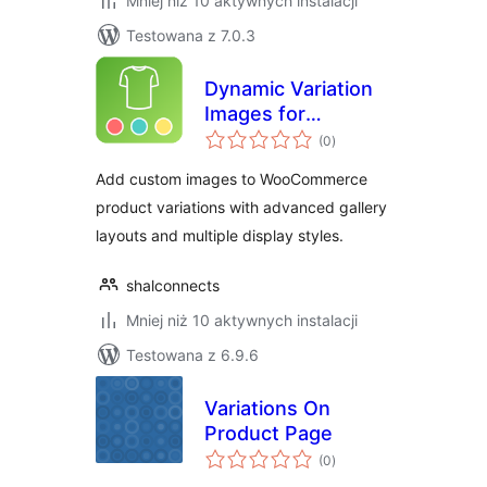
Mniej niż 10 aktywnych instalacji
Testowana z 7.0.3
Dynamic Variation
Images for
wszystkich
WooCommerce
(0
)
ocen
Add custom images to WooCommerce
product variations with advanced gallery
layouts and multiple display styles.
shalconnects
Mniej niż 10 aktywnych instalacji
Testowana z 6.9.6
Variations On
Product Page
wszystkich
(0
)
ocen