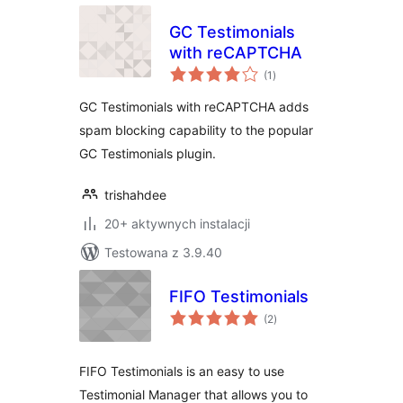
GC Testimonials
with reCAPTCHA
wszystkich
(1
)
ocen
GC Testimonials with reCAPTCHA adds
spam blocking capability to the popular
GC Testimonials plugin.
trishahdee
20+ aktywnych instalacji
Testowana z 3.9.40
FIFO Testimonials
wszystkich
(2
)
ocen
FIFO Testimonials is an easy to use
Testimonial Manager that allows you to