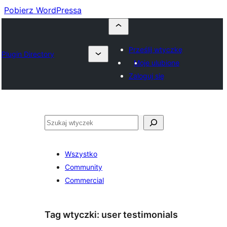
Pobierz WordPressa
Prześlij wtyczkę
Plugin Directory
Moje ulubione
Zaloguj się
Szukaj
Wszystko
Community
Commercial
Tag wtyczki:
user testimonials