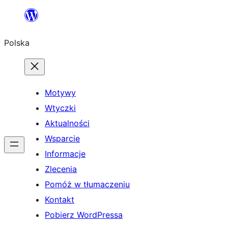
Przejdź
do
Polska
treści
Motywy
Wtyczki
Aktualności
Wsparcie
Informacje
Zlecenia
Pomóż w tłumaczeniu
Kontakt
Pobierz WordPressa