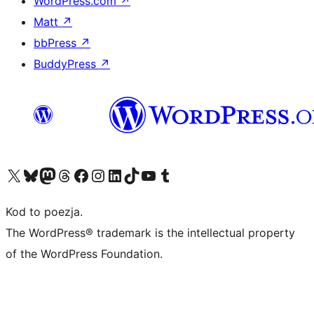
WordPress.com
↗
Matt
↗
bbPress
↗
BuddyPress
↗
Odwiedź nasze konto X (dawniej Twitter)
Odwiedź nasze konto Bluesky
Odwiedź nasze konto na Mastodoncie
Odwiedź naszego Threadsa
Odwiedź naszego Facebooka
Odwiedź nasze konto na Instagramie
Odwiedź nasze konto na LinkedIn
Odwiedź naszego TikToka
Odwiedź nasz kanał YouTube
Odwiedź naszego Tumblra
Kod to poezja.
The WordPress® trademark is the intellectual property
of the WordPress Foundation.