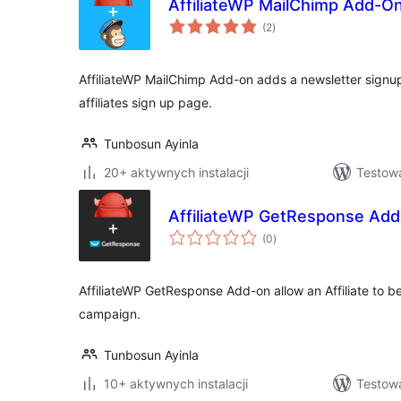
AffiliateWP MailChimp Add-O
wszystkich
(2
)
ocen
AffiliateWP MailChimp Add-on adds a newsletter signu
affiliates sign up page.
Tunbosun Ayinla
20+ aktywnych instalacji
Testow
AffiliateWP GetResponse Ad
wszystkich
(0
)
ocen
AffiliateWP GetResponse Add-on allow an Affiliate to 
campaign.
Tunbosun Ayinla
10+ aktywnych instalacji
Testow