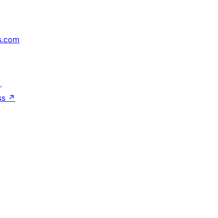
s.com
↗
ss
↗