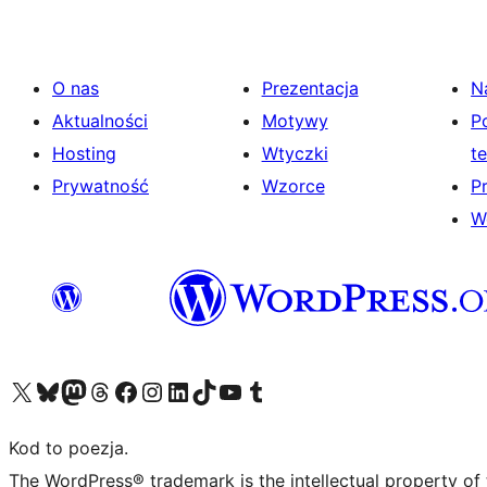
O nas
Prezentacja
N
Aktualności
Motywy
P
Hosting
Wtyczki
t
Prywatność
Wzorce
P
W
Odwiedź nasze konto X (dawniej Twitter)
Odwiedź nasze konto Bluesky
Odwiedź nasze konto na Mastodoncie
Odwiedź naszego Threadsa
Odwiedź naszego Facebooka
Odwiedź nasze konto na Instagramie
Odwiedź nasze konto na LinkedIn
Odwiedź naszego TikToka
Odwiedź nasz kanał YouTube
Odwiedź naszego Tumblra
Kod to poezja.
The WordPress® trademark is the intellectual property of