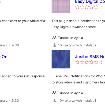
n
Easy Digital D
w
(0
)
o
p checkbox to your AffiliateWP
This plugin send a notification to
Easy Digital Downloads store.
Tunbosun Ayinla
ana z 4.9.30
10+ aktywnych instalacji
d-On
Jusibe SMS No
w
(0
)
o
be added to your GetResponse
Jusibe SMS Notifications for WooC
to store admins and customers fr
Tunbosun Ayinla
ana z 4.6.30
10+ aktywnych instalacji