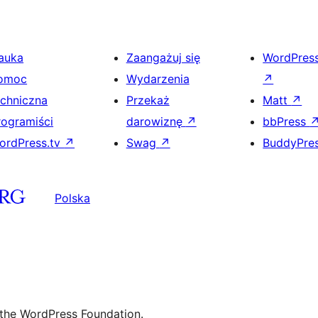
auka
Zaangażuj się
WordPres
omoc
Wydarzenia
↗
echniczna
Przekaż
Matt
↗
rogramiści
darowiznę
↗
bbPress
ordPress.tv
↗
Swag
↗
BuddyPre
Polska
 the WordPress Foundation.