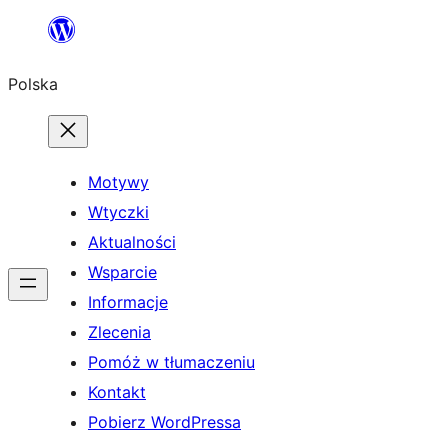
Przejdź
do
Polska
treści
Motywy
Wtyczki
Aktualności
Wsparcie
Informacje
Zlecenia
Pomóż w tłumaczeniu
Kontakt
Pobierz WordPressa