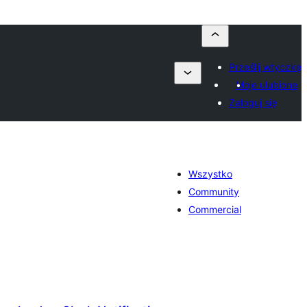
Prześlij wtyczkę
Moje ulubione
Zaloguj się
Wszystko
Community
Commercial