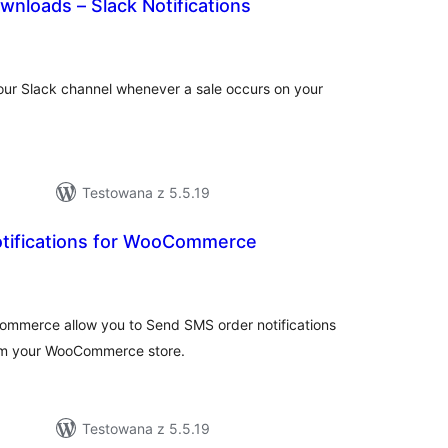
ownloads – Slack Notifications
szystkich
cen
 your Slack channel whenever a sale occurs on your
Testowana z 5.5.19
tifications for WooCommerce
szystkich
cen
ommerce allow you to Send SMS order notifications
om your WooCommerce store.
Testowana z 5.5.19